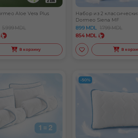
rmeo Aloe Vera Plus
Набор из 2 классически
Dormeo Siena MF
5.999
MDL
899
MDL
1.799
MDL
854
MDL
В корзину
В корз
-50%