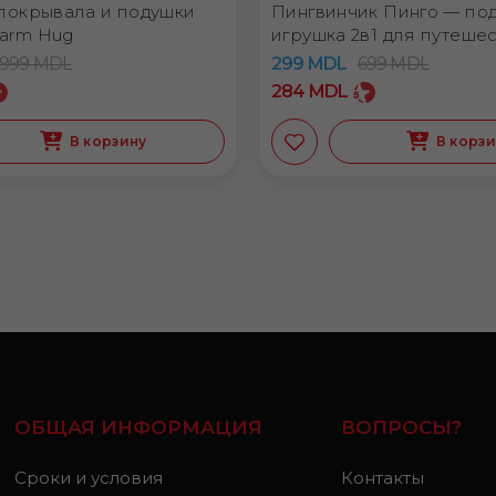
покрывала и подушки
Пингвинчик Пинго — по
arm Hug
игрушка 2в1 для путеше
Dormeo
.999
MDL
299
MDL
699
MDL
284
MDL
В корзину
В корз
ОБЩАЯ ИНФОРМАЦИЯ
ВОПРОСЫ?
Сроки и условия
Контакты