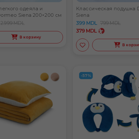
легкого одеяла и
Классическая подушка
ormeo Siena 200×200 см
Siena
2.999
MDL
399
MDL
799
MDL
379
MDL
В корзину
В корз
-57%