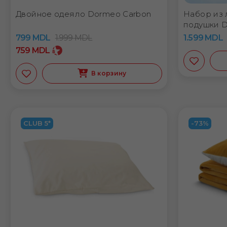
Двойное одеяло Dormeo Carbon
Набор из 
подушки D
799
MDL
1.999
MDL
1.599
MDL
759
MDL
В корзину
CLUB 5*
-73%