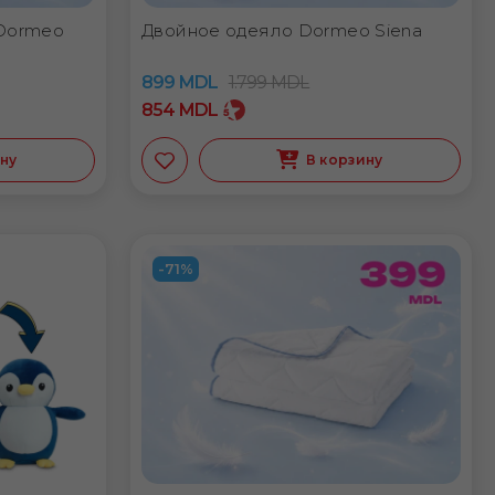
 Dormeo
Двойное одеяло Dormeo Siena
899
MDL
1.799
MDL
854
MDL
ину
В корзину
-71%