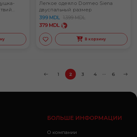
душка-
Легкое одеяло Dormeo Siena
ствий
двуспальный размер
399
MDL
1.399
MDL
379
MDL
ину
В корзину
…
1
2
3
4
6
БОЛЬШЕ ИНФОРМАЦИИ
О компании