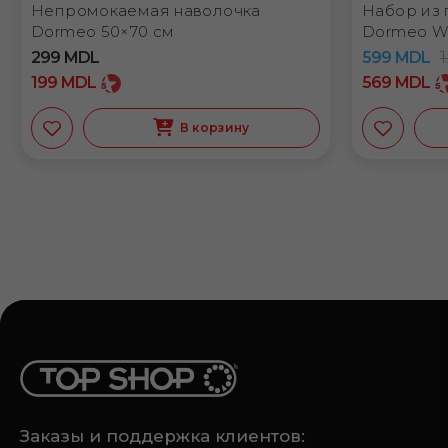
Непромокаемая наволочка
Набор из 
Dormeo 50×70 см
Dormeo W
299
MDL
599
MDL
1
199
MDL
569
MDL
В корзину
Заказы и поддержка клиентов: