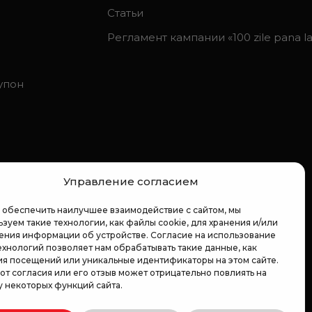
Статьи
Регламент кампании «100 zile pana la 
упон
Управление согласием
 обеспечить наилучшее взаимодействие с сайтом, мы
зуем такие технологии, как файлы cookie, для хранения и/или
ения информации об устройстве. Согласие на использование
ехнологий позволяет нам обрабатывать такие данные, как
ия посещений или уникальные идентификаторы на этом сайте.
 от согласия или его отзыв может отрицательно повлиять на
у некоторых функций сайта.