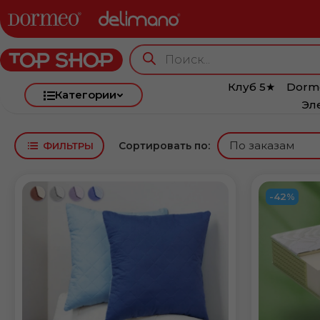
Клуб 5★
Dorm
Категории
Эл
Сортировать по:
ФИЛЬТРЫ
-42%