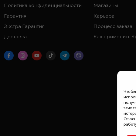
Политика конфиденциальности
Магазины
Гарантия
Карьера
Экстра Гарантия
Процесс заказа
Доставка
Как применить К
Чтобы
исполь
получ
этих т
истор
Отказ
работ