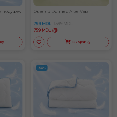
х подушек
Одеяло Dormeo Aloe Vera
799
MDL
1.599
MDL
759
MDL
ину
В корзину
-50%