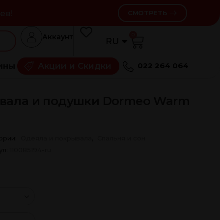
ев!
СМОТРЕТЬ
0
Аккаунт
RU
RO
ины
Акции и Скидки
022 264 064
ывала и подушки Dormeo Warm
ории:
Одеяла и покрывала
,
Спальня и сон
ул:
110085194-ru