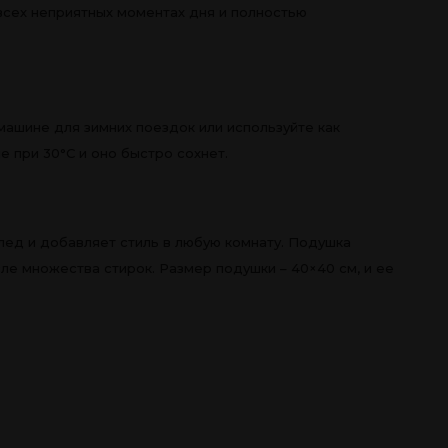
всех неприятных моментах дня и полностью
машине для зимних поездок или используйте как
е при 30°C и оно быстро сохнет.
ед и добавляет стиль в любую комнату. Подушка
ле множества стирок. Размер подушки – 40×40 см, и ее