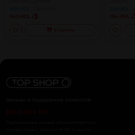
Dormeo Comfort
Dreams
999
MDL
1.999
MDL
299
MDL
949
MDL
284
MDL
В корзину
Заказы и поддержка клиентов:
(022) 264 101
Персональные данные обрабатываются в
соответствии с Законом № 133 о защите