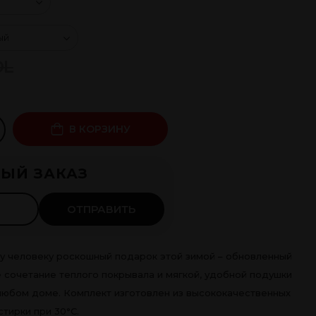
DL
В КОРЗИНУ
чка 0%
ЫЙ ЗАКАЗ
 ×
4
мес.
ть
ОТПРАВИТЬ
у человеку роскошный подарок этой зимой – обновленный
сочетание теплого покрывала и мягкой, удобной подушки
любом доме. Комплект изготовлен из высококачественных
тирки при 30°C.