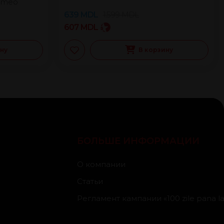
rmeo
639
MDL
1.599
MDL
607
MDL
ину
В корзину
БОЛЬШЕ ИНФОРМАЦИИ
О компании
Статьи
Регламент кампании «100 zile pana la 