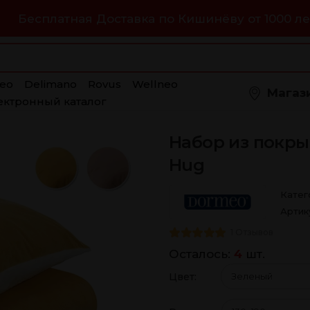
Бесплатная Доставка по Кишинёву от 1000 ле
eo
Delimano
Rovus
Wellneo
Магаз
ектронный каталог
Набор из покр
Hug
Катег
Артик
1 Отзывов
Осталось:
4
шт.
Цвет:
Размеры: