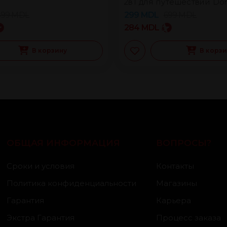
2в1 для путешествий Do
499
MDL
299
MDL
699
MDL
284
MDL
В корзину
В корз
ОБЩАЯ ИНФОРМАЦИЯ
ВОПРОСЫ?
Сроки и условия
Контакты
Политика конфиденциальности
Магазины
Гарантия
Карьера
Экстра Гарантия
Процесс заказа