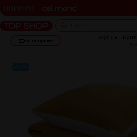
Клуб 5★
Dorm
Категории
Эл
-73%