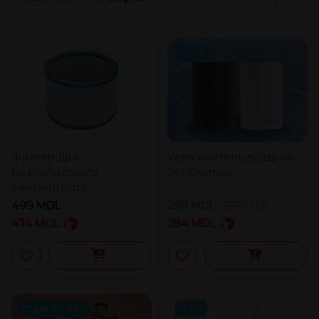
-70%
Фильтр для
Увлажнитель воздуха
безлопастного
2в1 Dormeo
вентилятора,
обогревателя и
499
MDL
299
MDL
999
MDL
очистителя воздуха
474
MDL
284
MDL
Primera
CLUB 5* -50%
-64%