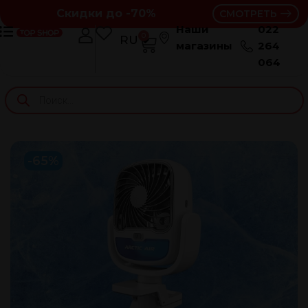
Скидки до -70%
СМОТРЕТЬ
Наши
022
0
RU
RO
магазины
264
064
-65%