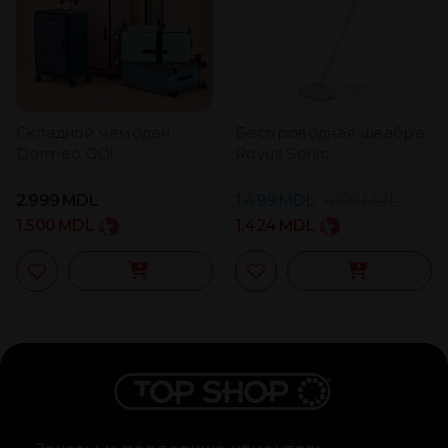
Складной чемодан
Беспроводная швабра
Dormeo GO!
Rovus Sonic
2.999
MDL
1.499
MDL
4.199
MDL
1.500
MDL
1.424
MDL