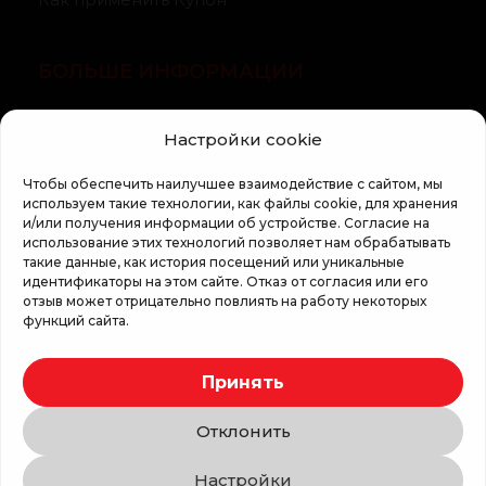
БОЛЬШЕ ИНФОРМАЦИИ
О компании
Настройки cookie
Статьи
Чтобы обеспечить наилучшее взаимодействие с сайтом, мы
Регламент кампании «100 zile pana la vis»
используем такие технологии, как файлы cookie, для хранения
и/или получения информации об устройстве. Согласие на
использование этих технологий позволяет нам обрабатывать
такие данные, как история посещений или уникальные
идентификаторы на этом сайте. Отказ от согласия или его
отзыв может отрицательно повлиять на работу некоторых
функций сайта.
Copyright © 2026 Top Shop
Принять
Все права защищены.
Отклонить
Мы используем безопасную оплату
Настройки