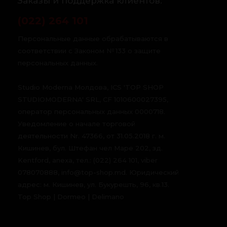
Заказы и поддержка клиентов:
(022) 264 101
Персональные данные обрабатываются в
соответствии с Законом № 133 о защите
персональных данных.
Studio Moderna Молдова, ICS 'TOP SHOP
STUDIOMODERNA' SRL, CF 1010600027395,
оператор персональных данных 0000718.
Уведомление о начале торговой
деятельности Nr. 47366, от 31.05.2018 г. м.
Кишинев, бул. Штефан чел Маре 202, зд.
Kentford, anexa, тел.: (022) 264 101, viber
078070888, info@top-shop.md. Юридический
адрес: м. Кишинев, ул. Букурешть, 96, кв.13.
Top Shop | Dormeo | Delimano