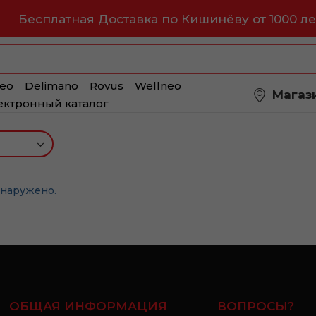
Бесплатная Доставка по Кишинёву от 1000 ле
eo
Delimano
Rovus
Wellneo
Магаз
ектронный каталог
бнаружено.
ОБЩАЯ ИНФОРМАЦИЯ
ВОПРОСЫ?