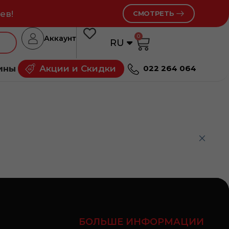
ев!
СМОТРЕТЬ
0
Аккаунт
RU
RO
ины
Акции и Скидки
022 264 064
БОЛЬШЕ ИНФОРМАЦИИ