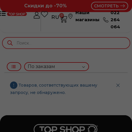
Скидки до -70%
СМОТРЕТЬ
Наши
022
0
RU
RO
магазины
264
064
Товаров, соответствующих вашему
запросу, не обнаружено.