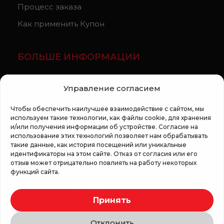
Процесс заказа
Как применить Купон
БОЛЬШЕ ИНФОРМАЦИИ
О компании
Управление согласием
Статьи
Чтобы обеспечить наилучшее взаимодействие с сайтом, мы
Регламент кампании «100 zile pana la vis»
используем такие технологии, как файлы cookie, для хранения
и/или получения информации об устройстве. Согласие на
использование этих технологий позволяет нам обрабатывать
такие данные, как история посещений или уникальные
идентификаторы на этом сайте. Отказ от согласия или его
отзыв может отрицательно повлиять на работу некоторых
функций сайта.
Copyright © 2026 Top Shop
Принять
Все права защищены.
Отклонить
Мы используем безопасную оплату