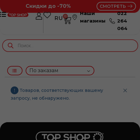
Скидки до -70%
СМОТРЕТЬ
Наши
022
0
RU
RO
магазины
264
064
Товаров, соответствующих вашему
запросу, не обнаружено.