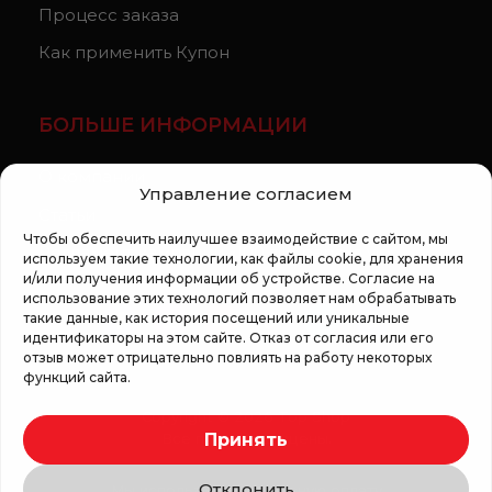
Процесс заказа
Как применить Купон
БОЛЬШЕ ИНФОРМАЦИИ
О компании
Управление согласием
Статьи
Чтобы обеспечить наилучшее взаимодействие с сайтом, мы
Регламент кампании «100 zile pana la vis»
используем такие технологии, как файлы cookie, для хранения
и/или получения информации об устройстве. Согласие на
использование этих технологий позволяет нам обрабатывать
такие данные, как история посещений или уникальные
идентификаторы на этом сайте. Отказ от согласия или его
отзыв может отрицательно повлиять на работу некоторых
функций сайта.
Copyright © 2026 Top Shop
Принять
Все права защищены.
Отклонить
Мы используем безопасную оплату