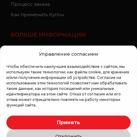
Процесс заказа
Как применить Купон
БОЛЬШЕ ИНФОРМАЦИИ
О компании
Управление согласием
Статьи
Чтобы обеспечить наилучшее взаимодействие с сайтом, мы
Регламент кампании «100 zile pana la vis»
используем такие технологии, как файлы cookie, для хранения
и/или получения информации об устройстве. Согласие на
использование этих технологий позволяет нам обрабатывать
такие данные, как история посещений или уникальные
идентификаторы на этом сайте. Отказ от согласия или его
отзыв может отрицательно повлиять на работу некоторых
функций сайта.
Copyright © 2026 Top Shop
Принять
Все права защищены.
Отклонить
Мы используем безопасную оплату