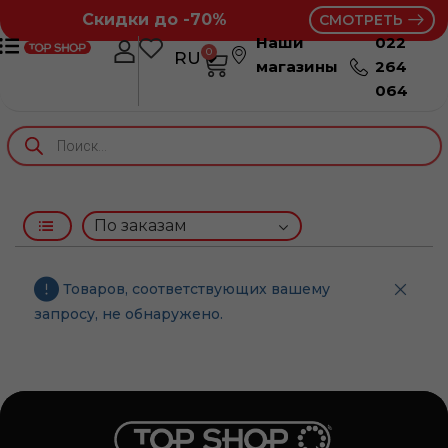
Скидки до -70%
СМОТРЕТЬ
Наши
022
0
RU
RO
магазины
264
064
Товаров, соответствующих вашему
запросу, не обнаружено.