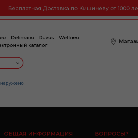
Бесплатная Доставка по Кишинёву от 1000 ле
eo
Delimano
Rovus
Wellneo
Магаз
ектронный каталог
бнаружено.
ОБЩАЯ ИНФОРМАЦИЯ
ВОПРОСЫ?