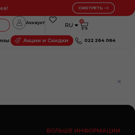
ев!
СМОТРЕТЬ
0
Аккаунт
RU
RO
ины
Акции и Скидки
022 264 064
БОЛЬШЕ ИНФОРМАЦИИ