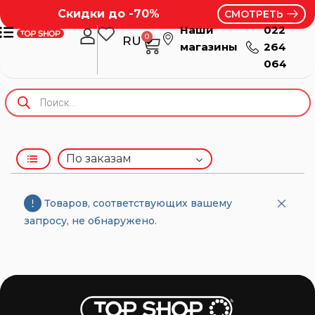
Скидки до -70%
СМОТРЕТЬ
Наши
022
0
RU
RO
магазины
264
064
Товаров, соответствующих вашему
запросу, не обнаружено.