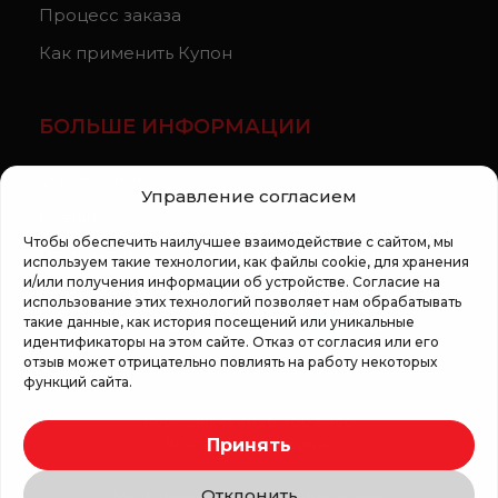
Процесс заказа
Как применить Купон
БОЛЬШЕ ИНФОРМАЦИИ
О компании
Управление согласием
Статьи
Чтобы обеспечить наилучшее взаимодействие с сайтом, мы
Регламент кампании «100 zile pana la vis»
используем такие технологии, как файлы cookie, для хранения
и/или получения информации об устройстве. Согласие на
использование этих технологий позволяет нам обрабатывать
такие данные, как история посещений или уникальные
идентификаторы на этом сайте. Отказ от согласия или его
отзыв может отрицательно повлиять на работу некоторых
функций сайта.
Copyright © 2026 Top Shop
Принять
Все права защищены.
Отклонить
Мы используем безопасную оплату