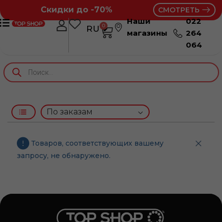
Скидки до -70%
СМОТРЕТЬ
Наши
022
0
RU
RO
магазины
264
064
Товаров, соответствующих вашему
запросу, не обнаружено.