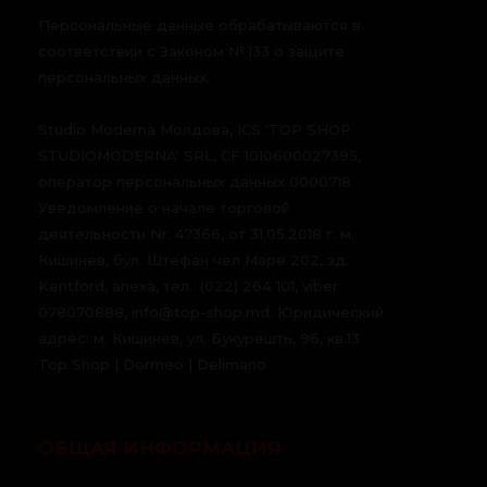
Персональные данные обрабатываются в
соответствии с Законом № 133 о защите
персональных данных.
Studio Moderna Молдова, ICS 'TOP SHOP
STUDIOMODERNA' SRL, CF 1010600027395,
оператор персональных данных 0000718.
Уведомление о начале торговой
деятельности Nr. 47366, от 31.05.2018 г. м.
Кишинев, бул. Штефан чел Маре 202, зд.
Kentford, anexa, тел.: (022) 264 101, viber
078070888, info@top-shop.md. Юридический
адрес: м. Кишинев, ул. Букурешть, 96, кв.13.
Top Shop | Dormeo | Delimano
ОБЩАЯ ИНФОРМАЦИЯ