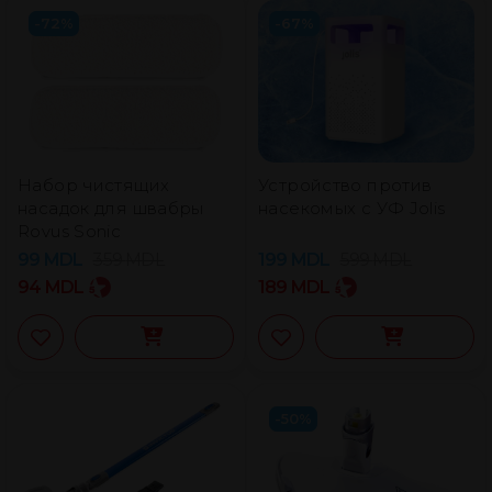
-72%
-67%
Набор чистящих
Устройство против
насадок для швабры
насекомых с УФ Jolis
Rovus Sonic
99
MDL
359
MDL
199
MDL
599
MDL
94
MDL
189
MDL
-50%