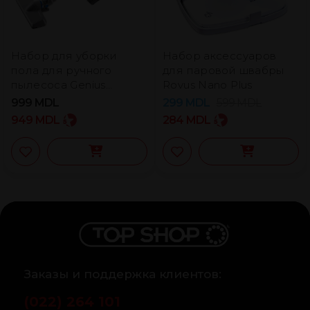
Набор для уборки
Набор аксессуаров
пола для ручного
для паровой швабры
пылесоса Genius
Rovus Nano Plus
Invictus One 2.0 (3 шт.)
999
MDL
299
MDL
599
MDL
949
MDL
284
MDL
Заказы и поддержка клиентов:
(022) 264 101