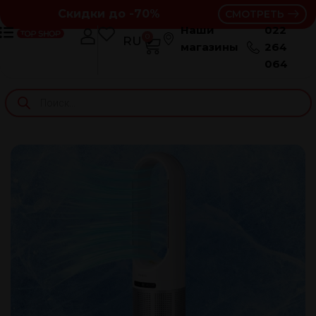
Скидки до -70%
СМОТРЕТЬ
Наши
022
0
RU
RO
магазины
264
064