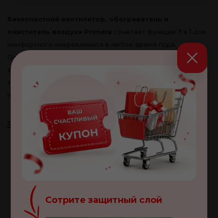
Безлопастной вентилятор, обогреватель и
очиститель воздуха Primera
сочетает функции 3 в 1 для
комфортного микроклимата в любое время года.
Охлаждает, обогревает и очищает воздух благодаря
фильтру HEPA H13. Безлопастная конструкция работает
тихо, безопасна для детей и домашних животных, а также
проста в уходе. Доставка по Молдове – 1–5 дней.
Закажите Вместе И Сэкономьте
Сотрите защитный слой