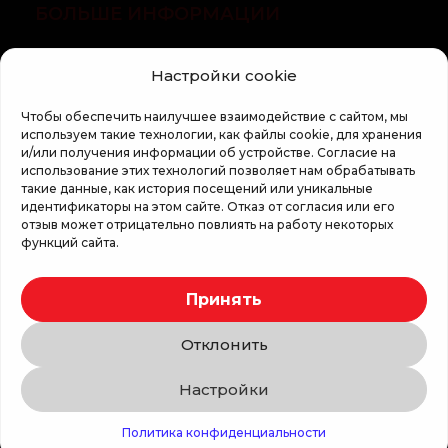
БОЛЬШЕ ИНФОРМАЦИИ
О компании
Настройки cookie
Статьи
Чтобы обеспечить наилучшее взаимодействие с сайтом, мы
Регламент кампании «100 zile pana la vis»
используем такие технологии, как файлы cookie, для хранения
и/или получения информации об устройстве. Согласие на
использование этих технологий позволяет нам обрабатывать
такие данные, как история посещений или уникальные
идентификаторы на этом сайте. Отказ от согласия или его
отзыв может отрицательно повлиять на работу некоторых
функций сайта.
Copyright © 2026 Top Shop
Принять
Все права защищены.
Отклонить
Мы используем безопасную оплату
Настройки
Связаться с нами
Политика конфиденциальности