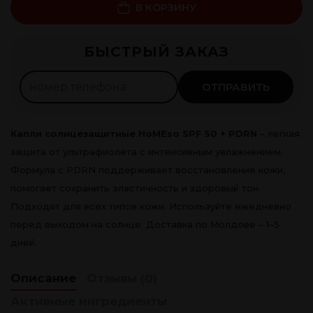
В КОРЗИНУ
Рассрочка 0%
БЫСТРЫЙ ЗАКАЗ
375
леев ×
4
мес.
Оформить
ОТПРАВИТЬ
Капли солнцезащитные HoMEso SPF 50 + PDRN
– легкая
защита от ультрафиолета с интенсивным увлажнением.
Формула с PDRN поддерживает восстановление кожи,
помогает сохранить эластичность и здоровый тон.
Подходят для всех типов кожи. Используйте ежедневно
перед выходом на солнце. Доставка по Молдове – 1–5
дней.
Описание
Отзывы
(0)
Активные ингредиенты