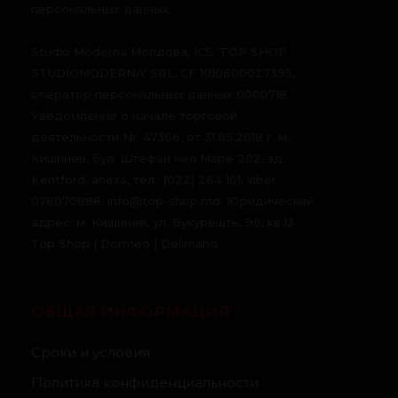
персональных данных.
Studio Moderna Молдова, ICS 'TOP SHOP
STUDIOMODERNA' SRL, CF 1010600027395,
оператор персональных данных 0000718.
Уведомление о начале торговой
деятельности Nr. 47366, от 31.05.2018 г. м.
Кишинев, бул. Штефан чел Маре 202, зд.
Kentford, anexa, тел.: (022) 264 101, viber
078070888, info@top-shop.md. Юридический
адрес: м. Кишинев, ул. Букурешть, 96, кв.13.
Top Shop | Dormeo | Delimano
ОБЩАЯ ИНФОРМАЦИЯ
Сроки и условия
Политика конфиденциальности