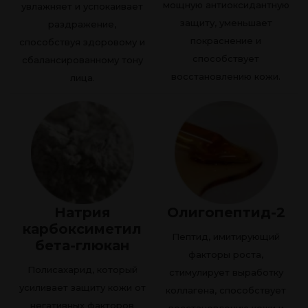
мощную антиоксидантную
увлажняет и успокаивает
защиту, уменьшает
раздражение,
покраснение и
способствуя здоровому и
способствует
сбалансированному тону
восстановлению кожи.
лица.
Натрия
Олигопептид-2
карбоксиметил
Пептид, имитирующий
бета-глюкан
факторы роста,
Полисахарид, который
стимулирует выработку
усиливает защиту кожи от
коллагена, способствует
негативных факторов
восстановлению кожи и