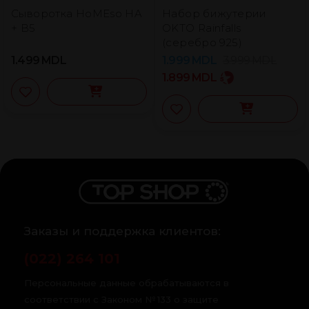
Сыворотка HoMEso HA
Набор бижутерии
+ B5
OKTO Rainfalls
(серебро 925)
1.499
MDL
1.999
MDL
3.999
MDL
1.899
MDL
Заказы и поддержка клиентов:
(022) 264 101
Персональные данные обрабатываются в
соответствии с Законом № 133 о защите