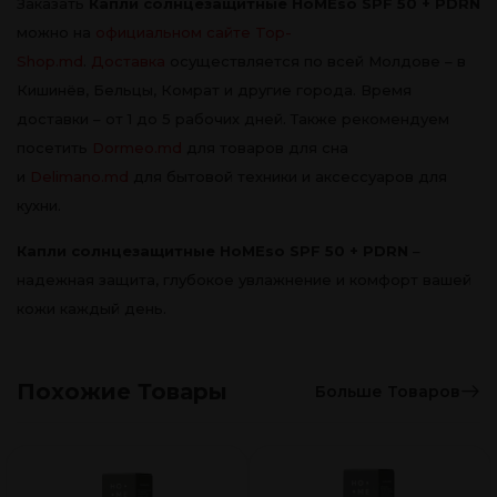
Заказать
Капли солнцезащитные HoMEso SPF 50 + PDRN
можно на
официальном сайте Top-
Shop.md
.
Доставка
осуществляется по всей Молдове – в
Кишинёв, Бельцы, Комрат и другие города. Время
доставки – от 1 до 5 рабочих дней. Также рекомендуем
посетить
Dormeo.md
для товаров для сна
и
Delimano.md
для бытовой техники и аксессуаров для
кухни.
Капли солнцезащитные HoMEso SPF 50 + PDRN
–
надежная защита, глубокое увлажнение и комфорт вашей
кожи каждый день.
Похожие Товары
Больше Товаров