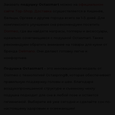
Заказать
подушку Octasmart
можно на
официальном
сайте Top-Shop
.
Доставка
осуществляется в Кишинёв,
Бельцы, Оргеев и другие города всего за 1–5 дней. Для
комплексного улучшения сна рекомендуем посетить
Dormeo
, где вы найдете матрасы, топперы и аксессуары,
идеально сочетающиеся с подушкой Octasmart. Также
рекомендуем обратить внимание на товары для кухни от
бренда
Delimano.
Они делают готовку легче и
комфортнее.
Подушка Octasmart
– это инновационная модель от
Dormeo с технологией Octaspring®, которая обеспечивает
правильную поддержку головы и шеи. Благодаря
воздухопроницаемой структуре и съемному чехлу
подушка подходит для сна в любой позе и остается
гигиеничной. Выберите её уже сегодня и сделайте сон по-
настоящему здоровым и освежающим!