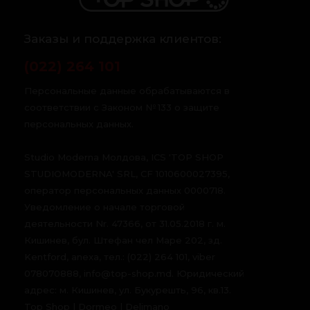
Заказы и поддержка клиентов:
(022) 264 101
Персональные данные обрабатываются в
соответствии с Законом № 133 о защите
персональных данных.
Studio Moderna Молдова, ICS 'TOP SHOP
STUDIOMODERNA' SRL, CF 1010600027395,
оператор персональных данных 0000718.
Уведомление о начале торговой
деятельности Nr. 47366, от 31.05.2018 г. м.
Кишинев, бул. Штефан чел Маре 202, зд.
Kentford, anexa, тел.: (022) 264 101, viber
078070888, info@top-shop.md. Юридический
адрес: м. Кишинев, ул. Букурешть, 96, кв.13.
Top Shop | Dormeo | Delimano