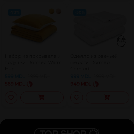
-73%
-50%
Набор из покрывала и
Одеяло из овечьей
подушки Dormeo Warm
шерсти Dormeo
Hug
Comfort
599
MDL
1.999
MDL
999
MDL
1.999
MDL
569
MDL
949
MDL