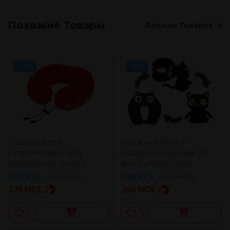
Похожие Товары
Больше Товаров
-43%
-57%
Подушка для
Кошечка Мия —
путешествий Mlily
подушка-игрушка 2в1
Manchester United
для путешествий
Dormeo
399
MDL
699
MDL
299
MDL
699
MDL
379
MDL
284
MDL