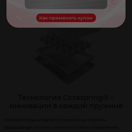
NOROC
Как применить купон
Технология Octaspring® –
инновации в каждой пружине
Основой подушки являются уникальные пружины
Octaspring®
, которые двигаются в трех направлениях.