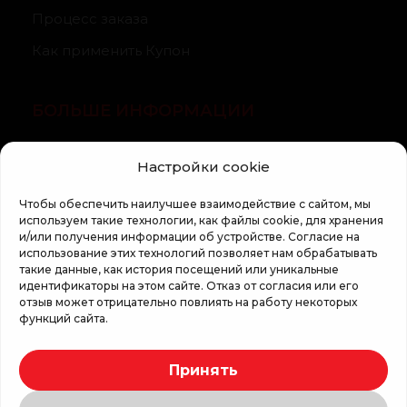
Процесс заказа
Как применить Купон
БОЛЬШЕ ИНФОРМАЦИИ
О компании
Настройки cookie
Статьи
Чтобы обеспечить наилучшее взаимодействие с сайтом, мы
Регламент кампании «100 zile pana la vis»
используем такие технологии, как файлы cookie, для хранения
и/или получения информации об устройстве. Согласие на
использование этих технологий позволяет нам обрабатывать
такие данные, как история посещений или уникальные
идентификаторы на этом сайте. Отказ от согласия или его
отзыв может отрицательно повлиять на работу некоторых
функций сайта.
Copyright © 2026 Top Shop
Принять
Все права защищены.