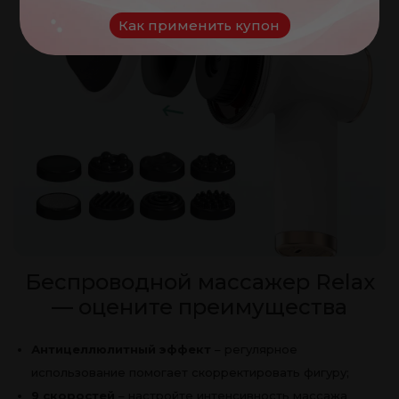
Как применить купон
Беспроводной массажер Relax
— оцените преимущества
Антицеллюлитный эффект
– регулярное
использование помогает скорректировать фигуру;
9 скоростей
– настройте интенсивность массажа