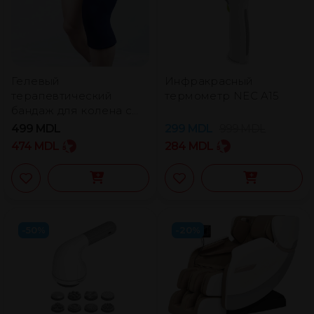
Гелевый
Инфракрасный
терапевтический
термометр NEC A15
бандаж для колена с
эффектом тепла/
499
MDL
299
MDL
999
MDL
холода Wellneo
474
MDL
284
MDL
-50%
-20%