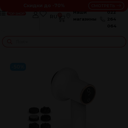
Скидки до -70%
СМОТРЕТЬ
Наши
022
0
RU
RO
магазины
264
064
-50%