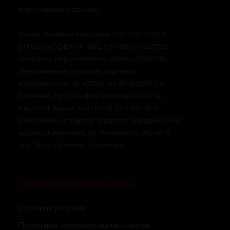
персональных данных.
Studio Moderna Молдова, ICS 'TOP SHOP
STUDIOMODERNA' SRL, CF 1010600027395,
оператор персональных данных 0000718.
Уведомление о начале торговой
деятельности Nr. 47366, от 31.05.2018 г. м.
Кишинев, бул. Штефан чел Маре 202, зд.
Kentford, anexa, тел.: (022) 264 101, viber
078070888, info@top-shop.md. Юридический
адрес: м. Кишинев, ул. Букурешть, 96, кв.13.
Top Shop | Dormeo | Delimano
ОБЩАЯ ИНФОРМАЦИЯ
Сроки и условия
Политика конфиденциальности