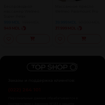
Беспроводной
Массажное Кресло
массажер Wellneo
Wellneo Paramount Pro
Super Relax
999
MDL
1.999
MDL
39.999
MDL
50.000
MDL
949
MDL
37.999
MDL
Заказы и поддержка клиентов:
(022) 264 101
Персональные данные обрабатываются в
соответствии с Законом № 133 о защите