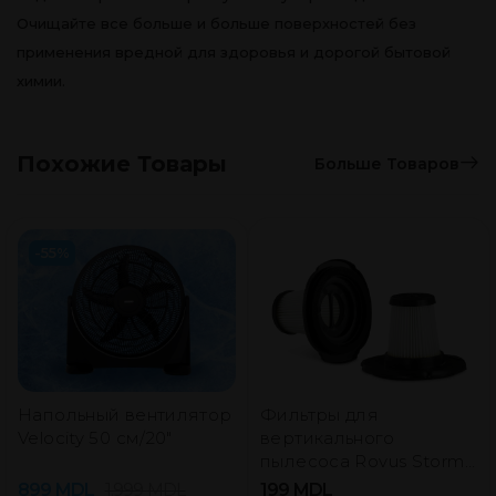
Очищайте все больше и больше поверхностей без
применения вредной для здоровья и дорогой бытовой
химии.
Похожие Товары
Больше Товаров
-55%
Напольный вентилятор
Фильтры для
Velocity 50 см/20″
вертикального
пылесоса Rovus Storm
V3 (2 шт.)
899
MDL
1.999
MDL
199
MDL