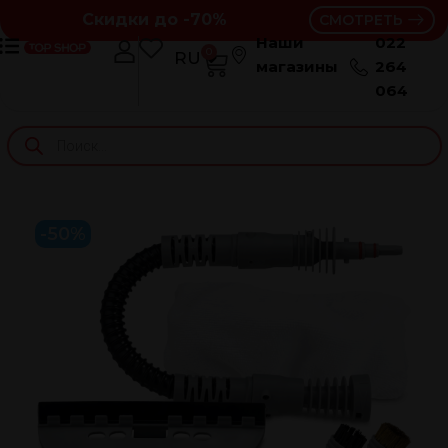
Скидки до -70%
СМОТРЕТЬ
Наши
022
0
RU
RO
магазины
264
064
-50%