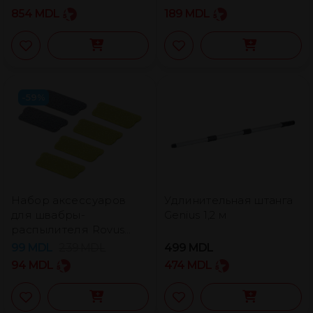
854
MDL
189
MDL
-59%
Набор аксессуаров
Удлинительная штанга
для швабры-
Genius 1,2 м
распылителя Rovus
Spray Mop Plus
99
MDL
239
MDL
499
MDL
94
MDL
474
MDL