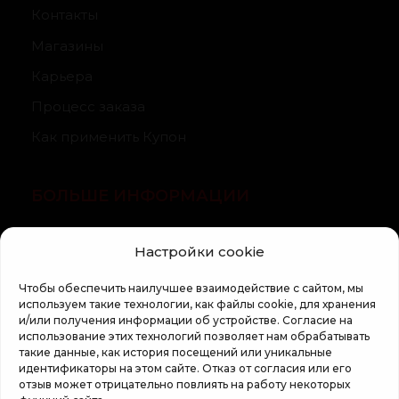
Контакты
Магазины
Карьера
Процесс заказа
Как применить Купон
БОЛЬШЕ ИНФОРМАЦИИ
О компании
Настройки cookie
Статьи
Чтобы обеспечить наилучшее взаимодействие с сайтом, мы
Регламент кампании «100 zile pana la vis»
используем такие технологии, как файлы cookie, для хранения
и/или получения информации об устройстве. Согласие на
использование этих технологий позволяет нам обрабатывать
такие данные, как история посещений или уникальные
идентификаторы на этом сайте. Отказ от согласия или его
отзыв может отрицательно повлиять на работу некоторых