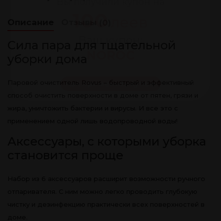
Вы получили купон на
100
леев
Описание
Отзывы
(0)
Ваш купон:
Сила пара для тщательной
NOROC
уборки дома
Паровой очиститель Rovus – быстрый и эффективный
Как применить купон
способ очистить поверхности в доме от пятен, грязи и
жира, уничтожить бактерии и вирусы. И все это с
применением одной лишь водопроводной воды!
Аксессуары, с которыми уборка
становится проще
Набор из 6 аксессуаров расширит возможности ручного
отпаривателя. С ним можно легко проводить глубокую
чистку и дезинфекцию практически всех поверхностей в
доме.