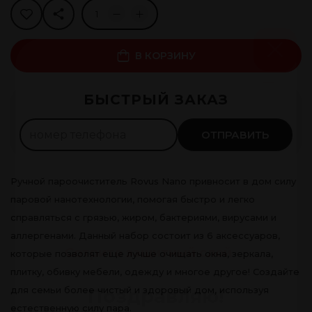
В КОРЗИНУ
Рассрочка 0%
БЫСТРЫЙ ЗАКАЗ
50
леев ×
4
мес.
Оформить
ОТПРАВИТЬ
Ручной пароочиститель Rovus Nano привносит в дом силу
паровой нанотехнологии, помогая быстро и легко
справляться с грязью, жиром, бактериями, вирусами и
аллергенами. Данный набор состоит из 6 аксессуаров,
Сотрите защитный слой
которые позволят еще лучше очищать окна, зеркала,
плитку, обивку мебели, одежду и многое другое! Создайте
для семьи более чистый и здоровый дом, используя
Поздравляю!
естественную силу пара.