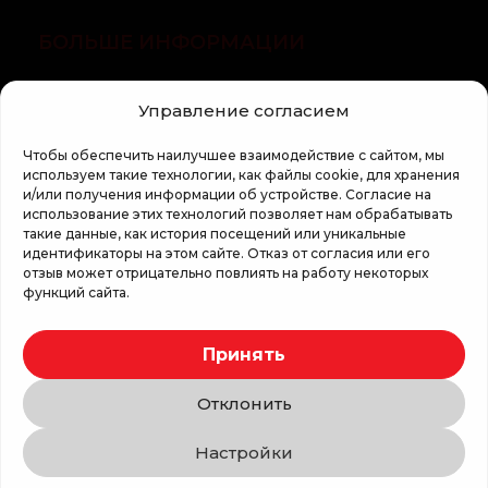
БОЛЬШЕ ИНФОРМАЦИИ
О компании
Управление согласием
Статьи
Чтобы обеспечить наилучшее взаимодействие с сайтом, мы
Регламент кампании «100 zile pana la vis»
используем такие технологии, как файлы cookie, для хранения
и/или получения информации об устройстве. Согласие на
использование этих технологий позволяет нам обрабатывать
такие данные, как история посещений или уникальные
идентификаторы на этом сайте. Отказ от согласия или его
отзыв может отрицательно повлиять на работу некоторых
функций сайта.
Copyright © 2026 Top Shop
Принять
Все права защищены.
Отклонить
Мы используем безопасную оплату
Настройки
Связаться с нами