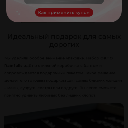
Как применить купон
Идеальный подарок для самых
дорогих
Мы уделили особое внимание упаковке. Набор
OKTO
Rainfalls
идёт в стильной коробочке с бантом и
сопровождается подарочным пакетом. Такое решение
делает его готовым подарком для самых близких женщин
– мамы, супруги, сестры или подруги. Вы легко сможете
приятно удивить любимых без лишних хлопот.