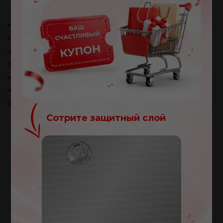
современный дизайн
Набор бижутерии OKTO Rainfalls
объединяет красоту,
качество и универсальность. В комплект входят три
изящные детали: колье, серьги и браслет. Украшения
созданы на основе серебра 925 пробы и украшены
камнями циркония. Такой набор подчёркивает
индивидуальность и прекрасно дополняет любой образ –
будь то повседневный стиль или торжественный выход.
Сотрите защитный слой
Поздравляю!
Вы получили купон на
100
леев
Ваш купон:
NOROC