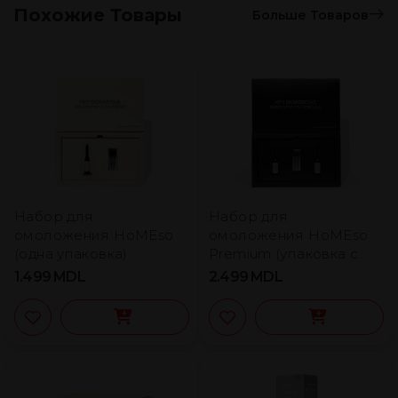
Похожие Товары
Больше Товаров
Набор для
Набор для
омоложения HoMEso
омоложения HoMEso
(одна упаковка)
Premium (упаковка с
двумя сменными
1.499
MDL
2.499
MDL
блоками)