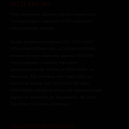
(022) 264 101
Персональные данные обрабатываются в
соответствии с Законом № 133 о защите
персональных данных.
Studio Moderna Молдова, ICS 'TOP SHOP
STUDIOMODERNA' SRL, CF 1010600027395,
оператор персональных данных 0000718.
Уведомление о начале торговой
деятельности Nr. 47366, от 31.05.2018 г. м.
Кишинев, бул. Штефан чел Маре 202, зд.
Kentford, anexa, тел.: (022) 264 101, viber
078070888, info@top-shop.md. Юридический
адрес: м. Кишинев, ул. Букурешть, 96, кв.13.
Top Shop | Dormeo | Delimano
ОБЩАЯ ИНФОРМАЦИЯ