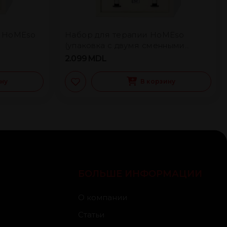
 HoMEso
Набор для терапии HoMEso
(упаковка с двумя сменными
блоками)
2.099
MDL
ину
В корзину
БОЛЬШЕ ИНФОРМАЦИИ
О компании
Статьи