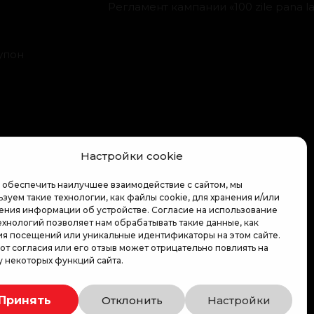
Регламент кампании «100 zile pana la 
упон
Настройки cookie
 обеспечить наилучшее взаимодействие с сайтом, мы
зуем такие технологии, как файлы cookie, для хранения и/или
ения информации об устройстве. Согласие на использование
ехнологий позволяет нам обрабатывать такие данные, как
ия посещений или уникальные идентификаторы на этом сайте.
 от согласия или его отзыв может отрицательно повлиять на
у некоторых функций сайта.
Принять
Отклонить
Настройки
Связаться с нами
Мы используем безопасную оплату