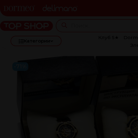
Клуб 5★
Dorm
Категории
Эл
-71%