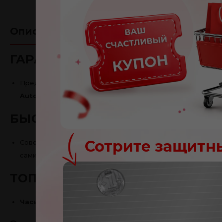
Описание
Отзывы
(1)
ГАРАНТИЯ 2 ГОДА
Предлагая столь длительный гарантийный срок, мы полн
Automatic
.
БЫСТРОЕ ОФОРМЛЕНИЕ ЗАКАЗ
Сотрите защитн
Совершайте покупки в Интернете по тем же ценам и со с
сами. Покупайте онлайн, забирайте в розничном магазине
ТОП ТОВАР
Поздравл
Часы Attitude Automatic
– один из наших бестселлеров
Вы получили купон на