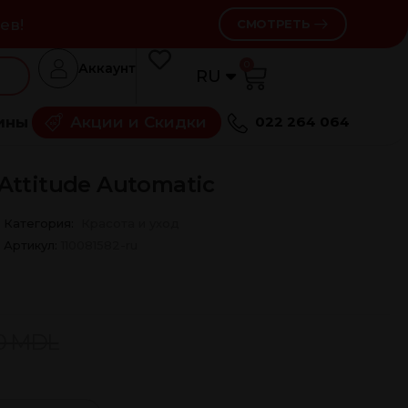
ев!
СМОТРЕТЬ
0
Аккаунт
RU
RO
ины
Акции и Скидки
022 264 064
Attitude Automatic
Категория:
Красота и уход
Артикул:
110081582-ru
0
MDL