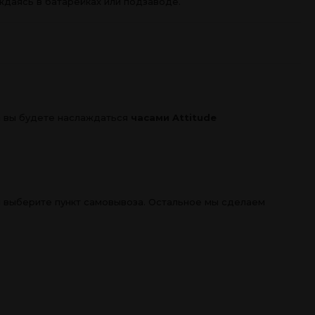
ждаясь в батарейках или подзаводе.
да вы будете наслаждаться
часами Attitude
 и выберите пункт самовывоза. Остальное мы сделаем