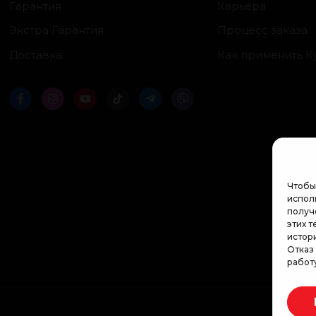
Гарантия
Карьера
Экстра Гарантия
Процесс заказа
Доставка
Как применить К
Чтобы
исполь
получ
этих т
истор
Отказ
работ