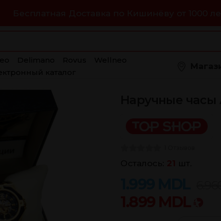
Бесплатная Доставка по Кишинёву от 1000 ле
eo
Delimano
Rovus
Wellneo
Магаз
ектронный каталог
Наручные часы 
1 Отзывов
Осталось:
21
шт.
1.999
MDL
6.96
1.899
MDL