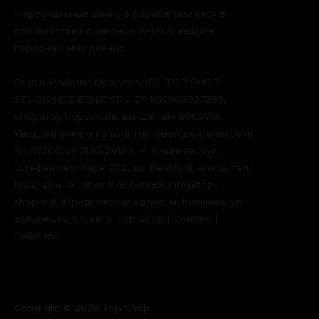
Персональные данные обрабатываются в
соответствии с Законом № 133 о защите
персональных данных.
Studio Moderna Молдова, ICS 'TOP SHOP
STUDIOMODERNA' SRL, CF 1010600027395,
оператор персональных данных 0000718.
Уведомление о начале торговой деятельности
Nr. 47366, от 31.05.2018 г. м. Кишинев, бул.
Штефан чел Маре 202, зд. Kentford, anexa, тел.:
(022) 264 101, viber 078070888, info@top-
shop.md. Юридический адрес: м. Кишинев, ул.
Букурешть, 96, кв.13. Top Shop | Dormeo |
Delimano
Copyright © 2026 Top Shop