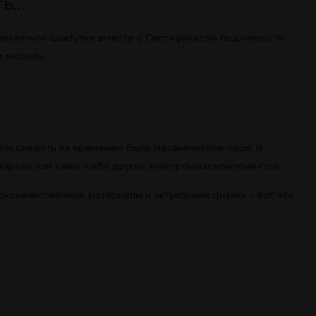
ть…
легантной шкатулке вместе с Сертификатом подлинности.
и модели.
ом следить за временем были механические часы. В
тареек или каких-либо других электронных компонентов.
кокачественные материалы и актуальный дизайн – вот что