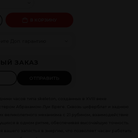
В КОРЗИНУ
чка 0%
ЫЙ ЗАКАЗ
 ×
4
мес.
ть
ОТПРАВИТЬ
ники часов типа skeleton, созданных в XVIII веке
стером Абрахамом-Луи Бреге. Сквозь циферблат и заднюю
их великолепного механизма с 21 рубином, взаимодействие
ущихся в одном ритме, обеспечивая высочайшую точность.
 вашего запястья в энергию, что позволяет часам работать