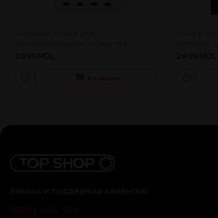
Сменные блоки для
Набор дл
омолаживающего средства
Premium (
HoMEso
сменными
2.899
MDL
2.499
MDL
В корзину
Заказы и поддержка клиентов:
(022) 264 101