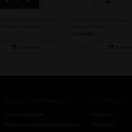
я омоложения HoMEso
Набор для омоложения
упаковка с двумя
(одна упаковка)
 блоками)
1.499
MDL
В корзину
В корз
ОБЩАЯ ИНФОРМАЦИЯ
ВОПРОСЫ?
Сроки и условия
Контакты
Политика конфиденциальности
Магазины