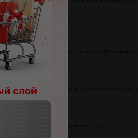
полностью автономно, не ну
остью уверены в качестве данного товара. Это
730 дней
, ког
А
ый слой
кидками, что и в обычных магазинах. Просто разместите заказ
.
яю!
, который мы с уверенностью рекомендуем всем.
100
леев