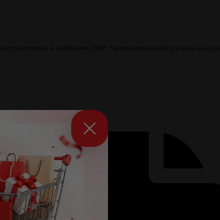
транством, 4 колёсами 360°, телескопической ручкой и кодов