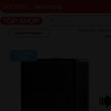
Клуб 5★
Dorm
Категории
Эл
CLUB 5*
-50%