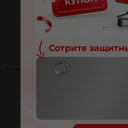
Сотрите защитн
Доставка 1–5 дней в любую точку Молдовы
Поздравл
Вы получили купон на
NOR
Ваш купон: