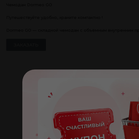
Чемодан Dormeo GO
Путешествуйте удобно, храните компактно !
Dormeo GO — складной чемодан с объёмным внутренним прос
ЗАКАЗАТЬ