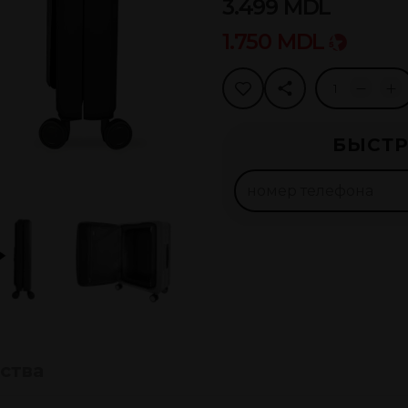
3.499
MDL
1.750
MDL
Рассро
БЫСТР
875
леев
Оформи
ства