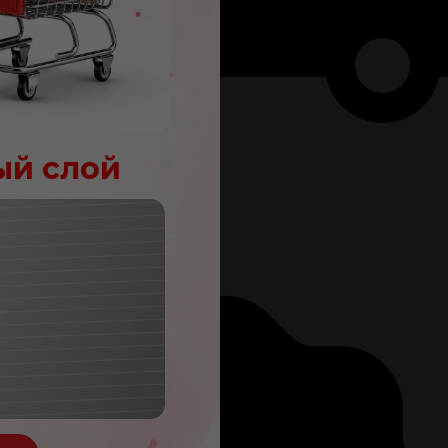
ый слой
яю!
100
леев
OC