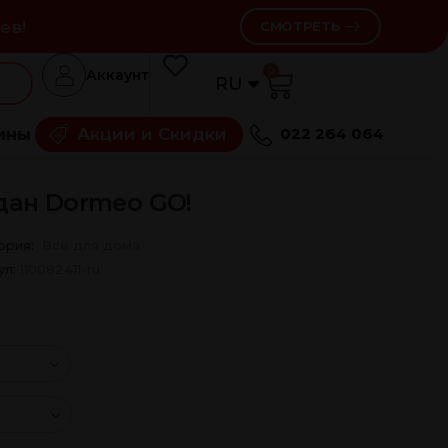
ев!
СМОТРЕТЬ
0
Аккаунт
RU
RO
ины
Акции и Скидки
022 264 064
дан Dormeo GO!
ория:
Всё для дома
ул:
110082411-ru