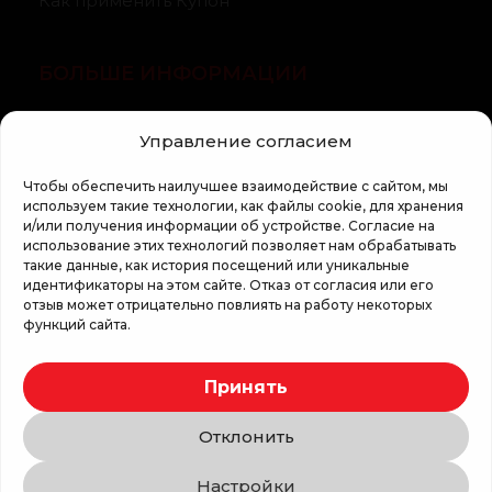
Как применить Купон
БОЛЬШЕ ИНФОРМАЦИИ
О компании
Управление согласием
Статьи
Чтобы обеспечить наилучшее взаимодействие с сайтом, мы
Регламент кампании «100 zile pana la vis»
используем такие технологии, как файлы cookie, для хранения
и/или получения информации об устройстве. Согласие на
использование этих технологий позволяет нам обрабатывать
такие данные, как история посещений или уникальные
идентификаторы на этом сайте. Отказ от согласия или его
отзыв может отрицательно повлиять на работу некоторых
функций сайта.
Copyright © 2026 Top Shop
Принять
Все права защищены.
Отклонить
Мы используем безопасную оплату
Настройки