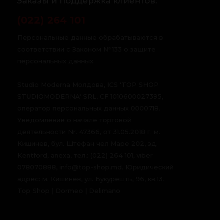
Заказы и поддержка клиентов:
(022) 264 101
Персональные данные обрабатываются в
соответствии с Законом № 133 о защите
персональных данных.
Studio Moderna Молдова, ICS 'TOP SHOP
STUDIOMODERNA' SRL, CF 1010600027395,
оператор персональных данных 0000718.
Уведомление о начале торговой
деятельности Nr. 47366, от 31.05.2018 г. м.
Кишинев, бул. Штефан чел Маре 202, зд.
Kentford, anexa, тел.: (022) 264 101, viber
078070888, info@top-shop.md. Юридический
адрес: м. Кишинев, ул. Букурешть, 96, кв.13.
Top Shop | Dormeo | Delimano