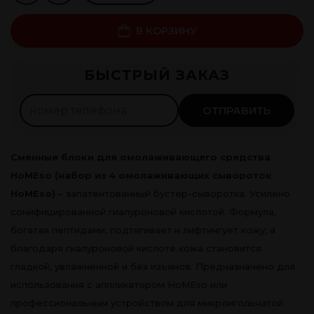
В КОРЗИНУ
Рассрочка 0%
БЫСТРЫЙ ЗАКАЗ
725
леев ×
4
мес.
Оформить
ОТПРАВИТЬ
Сменные блоки для омолаживающего средства
HoMEso (набор из 4 омолаживающих сывороток
HoMEso)
– запатентованный бустер-сыворотка. Усилено
сонифицированной гиалуроновой кислотой. Формула,
богатая пептидами, подтягивает и лифтингует кожу, а
благодаря гиалуроновой кислоте кожа становится
гладкой, увлажнённой и без изъянов. Предназначено для
использования с аппликатором HoMEso или
профессиональным устройством для микроигольчатой