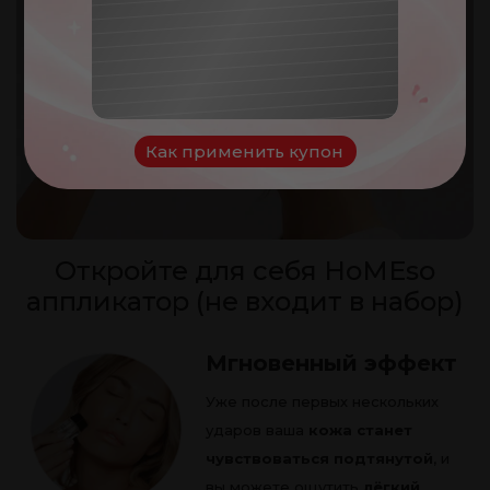
100
леев
Ваш купон:
NOROC
Как применить купон
Откройте для себя HoMEso
аппликатор (не входит в набор)
Мгновенный эффект
Уже после первых нескольких
ударов ваша
кожа станет
чувствоваться подтянутой
, и
вы можете ощутить
лёгкий