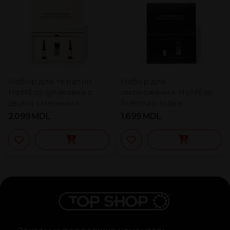
Набор для терапии
Набор для
HoMEso (упаковка с
омоложения HoMEso
двумя сменными
Premium (одна
блоками)
упаковка)
2.099
MDL
1.699
MDL