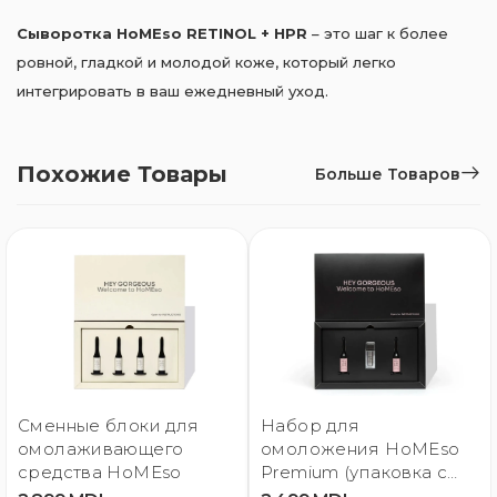
Сыворотка HoMEso RETINOL + HPR
– это шаг к более
ровной, гладкой и молодой коже, который легко
интегрировать в ваш ежедневный уход.
Похожие Товары
Больше Товаров
Сменные блоки для
Набор для
омолаживающего
омоложения HoMEso
средства HoMEso
Premium (упаковка с
двумя сменными