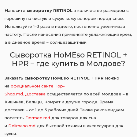
Наносите
сыворотку RETINOL
в количестве размером с
горошину на чистую и сухую кожу вечером перед сном.
Используйте 1–3 раза в неделю, постепенно увеличивая
частоту. После нанесения применяйте увлажняющий крем,
а в дневное время – солнцезащитный.
Сыворотка HoMEso RETINOL +
HPR – где купить в Молдове?
Заказать
сыворотку HoMEso RETINOL + HPR
можно
на
официальном сайте Top-
Shop.md
.
Доставка
осуществляется по всей Молдове – в
Кишинёв, Бельцы, Комрат и другие города. Время
доставки – от 1 до 5 рабочих дней. Также рекомендуем
посетить
Dormeo.md
для товаров для сна
и
Delimano.md
для бытовой техники и аксессуаров для
кухни.