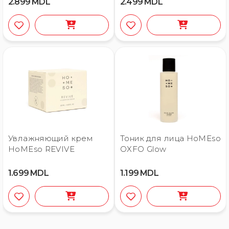
2.899
MDL
2.499
MDL
блоками)
Увлажняющий крем
Тоник для лица HoMEso
HoMEso REVIVE
OXFO Glow
1.699
MDL
1.199
MDL