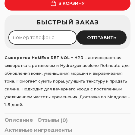
В КОРЗИНУ
Рассрочка 0%
БЫСТРЫЙ ЗАКАЗ
400
леев ×
4
мес.
Оформить
ОТПРАВИТЬ
Сыворотка HoMEso RETINOL + HPR
– антивозрастная
сыворотка с ретинолом и Hydroxypinacolone Retinoate для
обновления кожи, уменьшения морщин и выравнивания
тона. Помогает сузить поры, улучшить текстуру и придать
сияние. Подходит для вечернего ухода с постепенным
увеличением частоты применения. Доставка по Молдове –
1–5 дней.
Описание
Отзывы
(0)
Активные ингредиенты