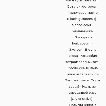
масло (Glycine soja) •
Бета-ситостерол •
Пальмовое масло
(Elaeis guineensis) •
Масло семян
хлопчатника
(Gossypium
herbaceum) •
Экстракт Bidens
pilosa • Аскорбил
тетраизопальмитат •
Масло семян льна
(Linum usitatissimum) •
Экстракт риса (Oryza
sativa) • Экстракт
зародышей риса
(Oryza sativa) •
Полиглицерил-3