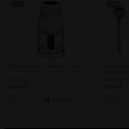
-25%
-60%
Измельчитель Delimano Primera
Набор кух
Delimano G
599
MDL
799
MDL
399
MDL
569
MDL
379
MDL
В корзину