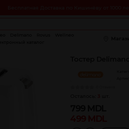
Бесплатная Доставка по Кишинёву от 1000 ле
eo
Delimano
Rovus
Wellneo
Магаз
ектронный каталог
Тостер Delimano
Катег
Артик
0 Отзывов
Осталось:
3
шт.
799
MDL
499
MDL