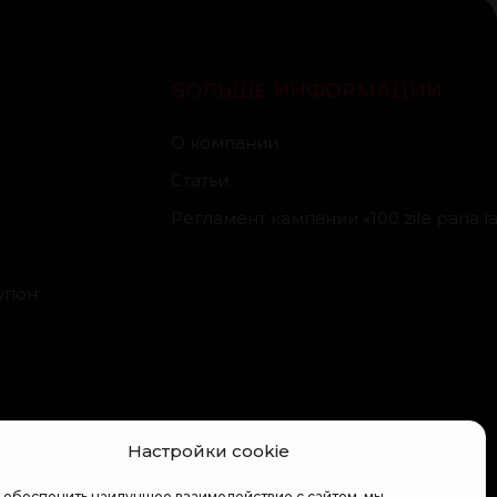
БОЛЬШЕ ИНФОРМАЦИИ
О компании
Статьи
Регламент кампании «100 zile pana la 
упон
Настройки cookie
 обеспечить наилучшее взаимодействие с сайтом, мы