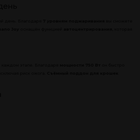
 день
ый день. Благодаря
7 уровням поджаривания
вы сможете
mano Joy
оснащён функцией
автоцентрирования
, которая
а каждом этапе. Благодаря
мощности 750 Вт
он быстро
исключая риск ожога.
Съёмный поддон для крошек
а