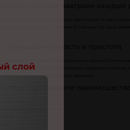
ер Joy – вкусные завтраки каждый
 позволит наслаждаться горячими и хрустящими тостами кажд
сыщенно румяного хлеба. В отличие от обычных тостеров,
Deli
Функциональность и простота
а и отмены, что позволяет контролировать процесс готовки н
ый слой
чка подъёма облегчает доставание даже маленьких ломтиков, 
ля шнура
обеспечивает аккуратное хранение.
Тостер Joy – оцените преимуществ
яю!
сти по вкусу;
100
леев
лный контроль над процессом;
сторон;
OC
стка;