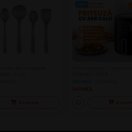
-58%
онных аксессуаров
Фритюрница с горячим 
usto (5 пр.)
Delimano STAR
999
MDL
999
MDL
2.399
MDL
949
MDL
В корзину
В корз