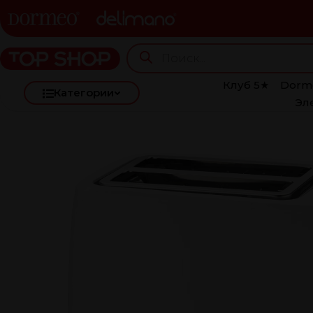
Клуб 5★
Dorm
Категории
Эл