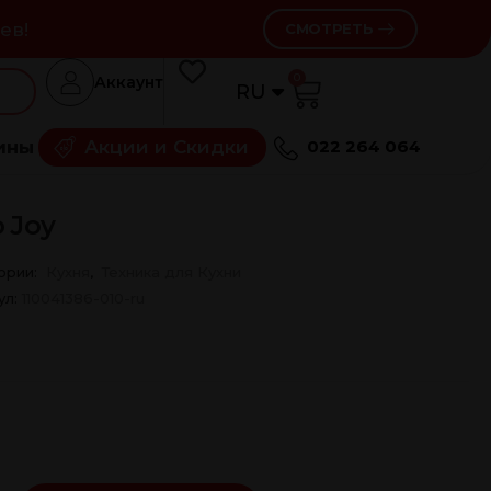
ев!
СМОТРЕТЬ
0
Аккаунт
RU
RO
ины
Акции и Скидки
022 264 064
 Joy
ории:
Кухня
,
Техника для Кухни
ул:
110041386-010-ru