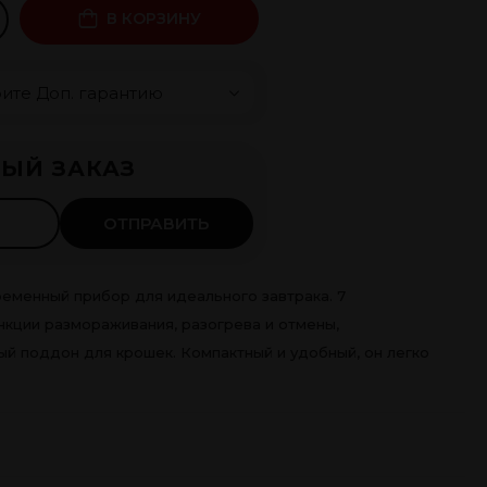
В КОРЗИНУ
чка 0%
ЫЙ ЗАКАЗ
 ×
4
мес.
ть
ОТПРАВИТЬ
еменный прибор для идеального завтрака. 7
кции размораживания, разогрева и отмены,
й поддон для крошек. Компактный и удобный, он легко