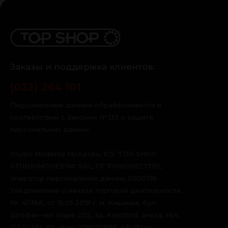
Заказы и поддержка клиентов:
(022) 264 101
Персональные данные обрабатываются в
соответствии с Законом № 133 о защите
персональных данных.
Studio Moderna Молдова, ICS 'TOP SHOP
STUDIOMODERNA' SRL, CF 1010600027395,
оператор персональных данных 0000718.
Уведомление о начале торговой деятельности
Nr. 47366, от 31.05.2018 г. м. Кишинев, бул.
Штефан чел Маре 202, зд. Kentford, anexa, тел.:
(022) 264 101, viber 078070888, info@top-