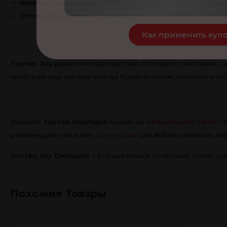
Компактный корпус
, который не нагревается во время 
Отсек для кабеля
– удобное хранение без лишних пров
Как применить куп
Тостер Joy
идеально подходит как для одного человека, та
прибором ваш завтрак всегда будет вкусным, быстрым и по
Заказать
Тостер Delimano
можно на
официальном сайте T
рекомендуем посетить
Dormeo.md
для выбора товаров для
Тостер Joy Delimano
– это идеальное сочетание стиля, уд
Похожие Товары