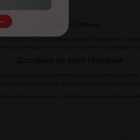
работы;
одов.
он
Для всей семьи
к и для всей семьи. Он одинаково хорошо справляется с поджа
лезным. Хрустящие тосты с маслом, джемом или шоколадной па
Доставка по всей Молдове
op-Shop
.
Доставка
осуществляется в Кишинёв, Бельцы, Оргеев и
 сна и уюта и
Delimano.md
– для кухонной техники и аксессуаро
обства и функциональности. Сделайте заказ уже сегодня и прев