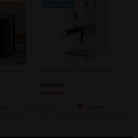
CLUB 5* -40%
воздухом
Кофемашина Delimano Primera
3.999
MDL
2.499
MDL
ину
В корзину