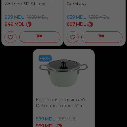
Wellneo 3D Shiatsu
Bamboo
999
MDL
1.999
MDL
639
MDL
1.599
MDL
949
MDL
607
MDL
-40%
Кастрюля с крышкой
Delimano Nordic Mint
599
MDL
999
MDL
569
MDL