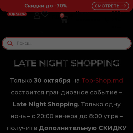
Скидки до -70%
СМОТРЕТЬ
Наши
022
0
RU
RO
магазины
264
064
LATE NIGHT SHOPPING
Только
30 октября
на
Top-Shop.md
состоится грандиозное событие –
Late Night Shopping
. Только одну
ночь – с 20:00 вечера до 8:00 утра –
получите
Дополнительную СКИДКУ