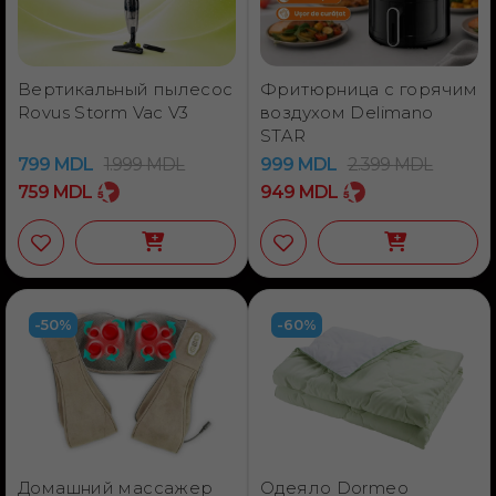
Вертикальный пылесос
Фритюрница с горячим
Rovus Storm Vac V3
воздухом Delimano
STAR
799
MDL
1.999
MDL
999
MDL
2.399
MDL
759
MDL
949
MDL
-50%
-60%
Домашний массажер
Одеяло Dormeo