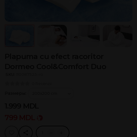
Plapuma cu efect racoritor
Dormeo Cool&Comfort Duo
SKU:
110087525-ro
0 Recenzii
Размеры:
1.999
MDL
799
MDL