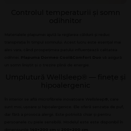
Controlul temperaturii și somn
odihnitor
Materialele plapumei ajută la reglarea căldurii și reduc
transpirația în timpul somnului. Acest lucru este esențial mai
ales vara, când prospețimea patului influențează calitatea
odihnei.
Plapuma Dormeo Cool&Comfort Duo
vă asigură
un somn liniștit și o trezire plină de energie.
Umplutură Wellsleep® — finețe și
hipoalergenic
În interior se află microfibrele inovatoare Wellsleep®, care
sunt moi, ușoare și hipoalergenice. Ele oferă senzația de puf,
dar fără a provoca alergii. Este potrivită chiar și pentru
persoanele cu piele sensibilă. Modelul este este disponibil în
dimensiunile
140×200 cm
și
200×200 cm
.