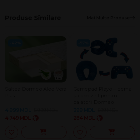
Produse Similare
Mai Multe Produse
-42%
-57%
Saltea Dormeo Aloe Vera
Gamepad Playo – perna
Plus
jucarie 2in1 pentru
calatorii Dormeo
4.999
MDL
5.999
MDL
299
MDL
699
MDL
4.749
MDL
284
MDL