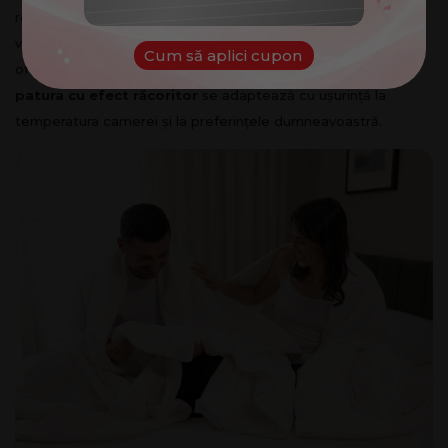
respirabil, care reduce supraîncălzirea și îmbunătățește
ventilația. Partea de iarnă conține fibre moi de bumbac, ce
Cum să aplici cupon
oferă confort și rețin căldura. Datorită acestei combinații,
patura cu efect răcoritor
se adaptează cu ușurință la
temperatura camerei și la preferințele dumneavoastră.