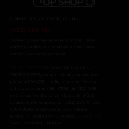
Comenzi si asistenta clienti:
(022) 264 101
Datele cu caracter personal sunt prelucrate
conform Legii nr. 133 cu privire la prelucrarea
datelor cu caracter personal.
ICS 'TOP SHOP STUDIOMODERNA' SRL, CF
1010600027395, operator de date cu caracter
personal 0000718. Notificare privind initierea
activitati de comert Nr. 47366, din 31.05.2018,
m. Chisinau, bd. Stefan cel Mare si Sfint 202,
cladire Kentford, anexa, tel.: (022) 264 101, viber
078070888, info@top-shop.md. Adresa
juridica: m. Chisinau str. Bucuresti, 96, ap.13. Top
Shop | Dormeo | Delimano