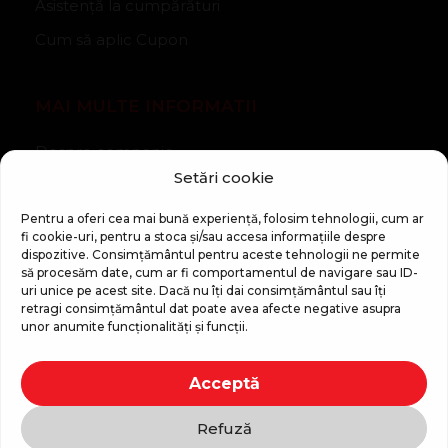
Asistență la cumpărături
Cum să aplic Cupon
MAI MULTE INFORMATII
Despre companie
Setări cookie
Noutăți
Regulament Campanie „100 zile pana la vis”
Pentru a oferi cea mai bună experiență, folosim tehnologii, cum ar
fi cookie-uri, pentru a stoca și/sau accesa informațiile despre
dispozitive. Consimțământul pentru aceste tehnologii ne permite
să procesăm date, cum ar fi comportamentul de navigare sau ID-
uri unice pe acest site. Dacă nu îți dai consimțământul sau îți
retragi consimțământul dat poate avea afecte negative asupra
unor anumite funcționalități și funcții.
Copyright © 2026 Top Shop
Acceptă
Toate drepturile sunt rezervate.
Refuză
Folosim plată sigură