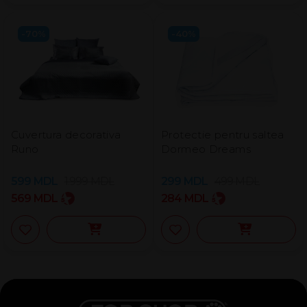
-70%
-40%
Cuvertura decorativa
Protectie pentru saltea
Runo
Dormeo Dreams
599
MDL
1.999
MDL
299
MDL
499
MDL
569
MDL
284
MDL