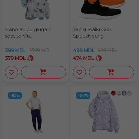
Hanorac cu gluga +
Teniși Walkmaxx
sosete Vita
Speedyoung
399
MDL
1.399
MDL
499
MDL
999
MDL
379
MDL
474
MDL
-85%
-67%