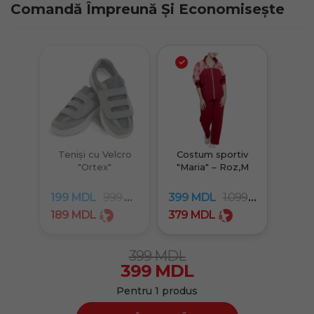
Comandă Împreună Și Economisește
Teniși cu Velcro
Costum sportiv
"Ortex"
"Maria" – Roz,M
199
MDL
999
MDL
399
MDL
1.099
MDL
189
MDL
379
MDL
399
MDL
399
MDL
Pentru
1
produs