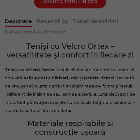
ADAUGĂ TOTUL ÎN COȘ
Descriere
Recenzii
Tabel de mărimi
(1)
Caracteristici tehnice
Teniși cu Velcro Ortex –
versatilitate și confort în fiecare zi
Teniși cu Velcro Ortex
sunt încălțăminte modernă și practică,
potrivită
atât pentru bărbați, cât și pentru femei
. Datorită
Velcro
, puteți ajusta perfect încălțămintea pe forma piciorului,
indiferent de înălțimea sau lățimea acestuia. Este deosebit de
important pentru persoanele cu particularități ale picioarelor –
monturi sau tendință la umflături.
Materiale respirabile și
construcție ușoară