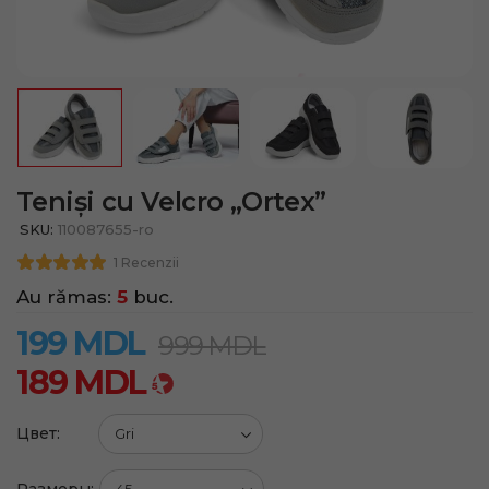
Teniși cu Velcro „Ortex”
SKU:
110087655-ro
1 Recenzii
Au rămas:
5
buc.
199
MDL
999
MDL
189
MDL
Цвет: