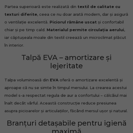
Partea superioară este realizată din
textil de calitate cu
texturi diferite
, ceea ce nu doar arată modern, dar și asigură
o ventilație excelentă.
Piciorul rămâne uscat
și confortabil
chiar și pe timp cald.
Materialul permite circulația aerului
,
iar căptușeala moale din textil creează un microclimat plăcut
în interior.
Talpă EVA – amortizare și
lejeritate
Talpa voluminoasă din
EVA
oferă o amortizare excelentă și
aproape că nu se simte în timpul mersului. La crearea acestui
model s-a respectat regula de aur a confortului – călcâiul mai
înalt decât vârful. Această construcție reduce presiunea
asupra picioarelor și articulațiilor, făcând mersul ușor și natural.
Branțuri detașabile pentru igienă
maximă