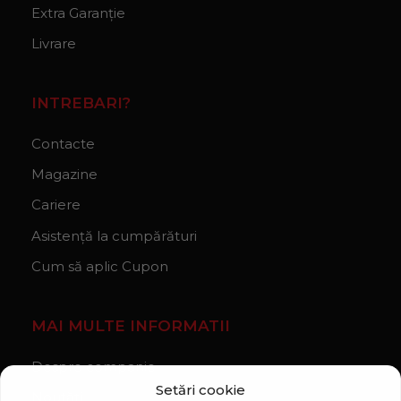
Extra Garanție
Livrare
INTREBARI?
Contacte
Magazine
Cariere
Asistență la cumpărături
Cum să aplic Cupon
MAI MULTE INFORMATII
Despre companie
Setări cookie
Noutăți