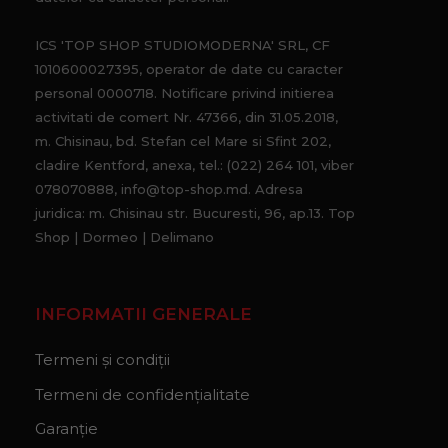
ICS 'TOP SHOP STUDIOMODERNA' SRL, CF
1010600027395, operator de date cu caracter
personal 0000718. Notificare privind initierea
activitati de comert Nr. 47366, din 31.05.2018,
m. Chisinau, bd. Stefan cel Mare si Sfint 202,
cladire Kentford, anexa, tel.: (022) 264 101, viber
078070888, info@top-shop.md. Adresa
juridica: m. Chisinau str. Bucuresti, 96, ap.13. Top
Shop | Dormeo | Delimano
INFORMATII GENERALE
Termeni și condiții
Termeni de confidențialitate
Garanție