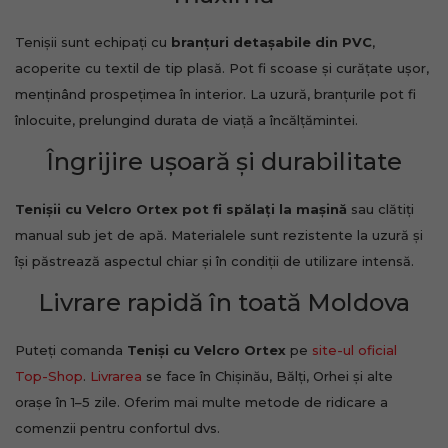
Tenișii sunt echipați cu
branțuri detașabile din PVC
,
acoperite cu textil de tip plasă. Pot fi scoase și curățate ușor,
menținând prospețimea în interior. La uzură, branțurile pot fi
înlocuite, prelungind durata de viață a încălțămintei.
Îngrijire ușoară și durabilitate
Tenișii cu Velcro Ortex
pot fi spălați la mașină
sau clătiți
manual sub jet de apă. Materialele sunt rezistente la uzură și
își păstrează aspectul chiar și în condiții de utilizare intensă.
Livrare rapidă în toată Moldova
Puteți comanda
Teniși cu Velcro Ortex
pe
site-ul oficial
Top-Shop
.
Livrarea
se face în Chișinău, Bălți, Orhei și alte
orașe în 1–5 zile. Oferim mai multe metode de ridicare a
comenzii pentru confortul dvs.