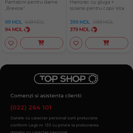
Pantaloni pentru dame
Hanorac cu gluga +
„Breeze”
sosete pentru copii Vita
99
MDL
649
MDL
399
MDL
1.199
MDL
94
MDL
379
MDL
Comenzi si asistenta clienti:
(022) 264 101
Datele cu caracter personal sunt prelucrate
conform Legii nr. 133 cu privire la prelucrarea
datelor cu caracter personal.