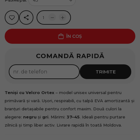
Размеры:
ÎN COȘ
Rate 0%
COMANDĂ RAPIDĂ
50
lei x
4
luni
Solicită
TRIMITE
Teniși cu Velcro Ortex
– model unisex universal pentru
primăvară și vară. Ușori, respirabili, cu talpă EVA amortizantă și
branțuri detașabile pentru confort maxim. Două culori la
alegere:
negru
și
gri
. Mărimi:
37–45
. Ideali pentru purtare
zilnică și timp liber activ. Livrare rapidă în toată Moldova.