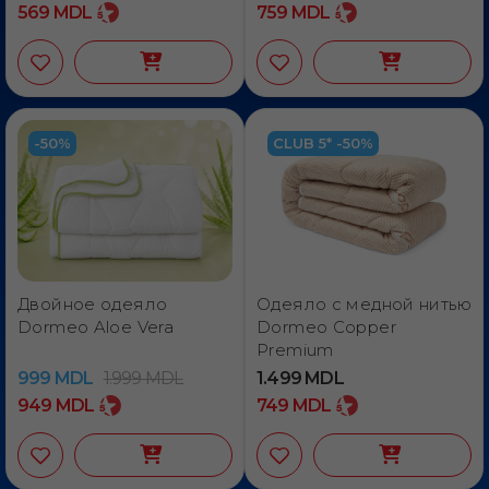
569
MDL
759
MDL
-50%
CLUB 5* -50%
Двойное одеяло
Одеяло с медной нитью
Dormeo Aloe Vera
Dormeo Copper
Premium
999
MDL
1.999
MDL
1.499
MDL
949
MDL
749
MDL