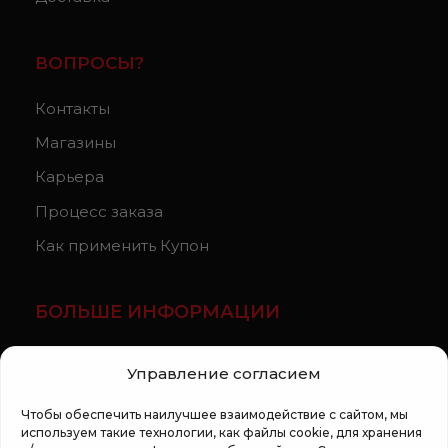
ВОПРОСЫ?
Контакты
Магазины
Карьера
Процесс заказа
Как применить Купон
БОЛЬШЕ ИНФОРМАЦИИ
О компании
Управление согласием
Статьи
Чтобы обеспечить наилучшее взаимодействие с сайтом, мы
Регламент кампании «100 zile pana la vis»
используем такие технологии, как файлы cookie, для хранения