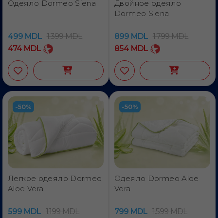
Одеяло Dormeo Siena
Двойное одеяло
Dormeo Siena
499
MDL
1.399
MDL
899
MDL
1.799
MDL
474
MDL
854
MDL
-50%
-50%
Легкое одеяло Dormeo
Одеяло Dormeo Aloe
Aloe Vera
Vera
599
MDL
1.199
MDL
799
MDL
1.599
MDL