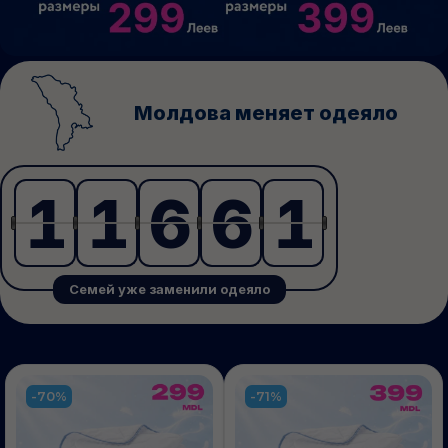
Молдова меняет одеяло
1
1
6
6
1
1
1
6
6
1
Семей уже заменили одеяло
-70%
-71%