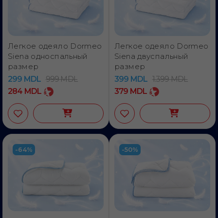
Легкое одеяло Dormeo
Легкое одеяло Dormeo
Siena односпальный
Siena двуспальный
размер
размер
299
MDL
999
MDL
399
MDL
1.399
MDL
284
MDL
379
MDL
-64%
-50%