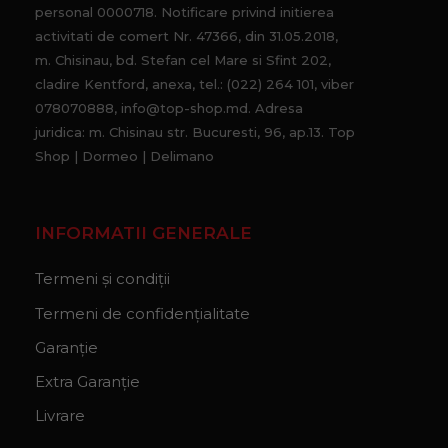
personal 0000718. Notificare privind initierea
activitati de comert Nr. 47366, din 31.05.2018,
m. Chisinau, bd. Stefan cel Mare si Sfint 202,
cladire Kentford, anexa, tel.: (022) 264 101, viber
078070888, info@top-shop.md. Adresa
juridica: m. Chisinau str. Bucuresti, 96, ap.13. Top
Shop | Dormeo | Delimano
INFORMATII GENERALE
Termeni și condiții
Termeni de confidențialitate
Garanție
Extra Garanție
Livrare