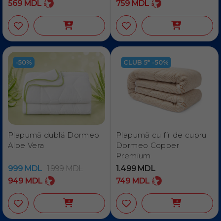
569
MDL
759
MDL
-50%
CLUB 5* -50%
Plapumă dublă Dormeo
Plapumă cu fir de cupru
Aloe Vera
Dormeo Copper
Premium
999
MDL
1.999
MDL
1.499
MDL
949
MDL
749
MDL