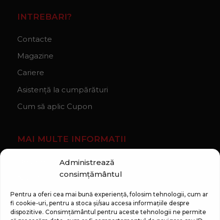
INTREBARI?
Contacte
Magazine
Cariere
Asistență la cumpărături
Cum să aplic Cupon
MAI MULTE INFORMATII
Despre companie
Administrează
consimțământul
Noutăți
Regulament Campanie „100 zile pana la vis”
Pentru a oferi cea mai bună experiență, folosim tehnologii, cum ar
fi cookie-uri, pentru a stoca și/sau accesa informațiile despre
dispozitive. Consimțământul pentru aceste tehnologii ne permite