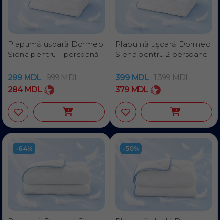
Plapumă ușoară Dormeo
Plapumă ușoară Dormeo
Siena pentru 1 persoană
Siena pentru 2 persoanе
299
MDL
999
MDL
399
MDL
1.399
MDL
284
MDL
379
MDL
-64%
-50%