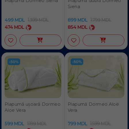
Plapumă Dormeo Siena
Plapumă dublă Dormeo
Siena
499
MDL
1.399
MDL
899
MDL
1.799
MDL
474
MDL
854
MDL
-50%
-50%
Plapumă ușoară Dormeo
Plapumă Dormeo Aloe
Aloe Vera
Vera
599
MDL
1.199
MDL
799
MDL
1.599
MDL