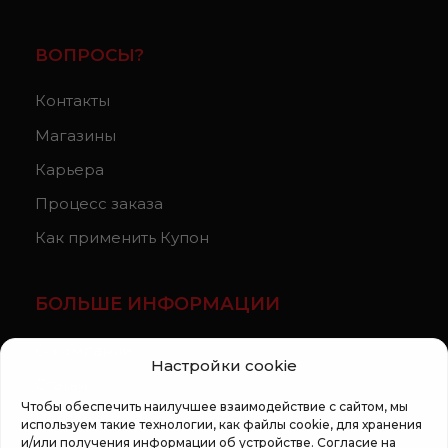
ВОПРОСЫ?
Контакты
Магазины
Карьера
Процесс заказа
Как применить Купон
БОЛЬШЕ ИНФОРМАЦИИ
О компании
Настройки cookie
Статьи
Чтобы обеспечить наилучшее взаимодействие с сайтом, мы
Регламент кампании «100 zile pana la vis»
используем такие технологии, как файлы cookie, для хранения
и/или получения информации об устройстве. Согласие на