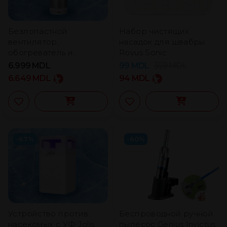
Безлопастной
Набор чистящих
вентилятор,
насадок для швабры
обогреватель и
Rovus Sonic
очиститель воздуха
6.999
MDL
99
MDL
359
MDL
Primera
6.649
MDL
94
MDL
-67%
-60%
Устройство против
Беспроводной ручной
насекомых с УФ Jolis
пылесос Genius Invictus