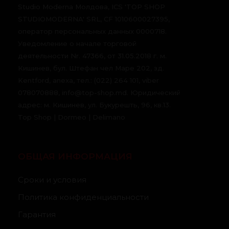
Studio Moderna Молдова, ICS 'TOP SHOP
STUDIOMODERNA' SRL, CF 1010600027395,
оператор персональных данных 0000718.
Уведомление о начале торговой
деятельности Nr. 47366, от 31.05.2018 г. м.
Кишинев, бул. Штефан чел Маре 202, зд.
Kentford, anexa, тел.: (022) 264 101, viber
078070888, info@top-shop.md. Юридический
адрес: м. Кишинев, ул. Букурешть, 96, кв.13.
Top Shop | Dormeo | Delimano
ОБЩАЯ ИНФОРМАЦИЯ
Сроки и условия
Политика конфиденциальности
Гарантия