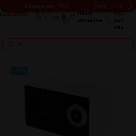
Скидки до -70%
СМОТРЕТЬ
Наши
022
0
RU
RO
магазины
264
064
-70%