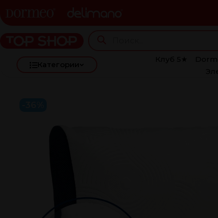
Клуб 5★
Dorm
Категории
Эл
-36%