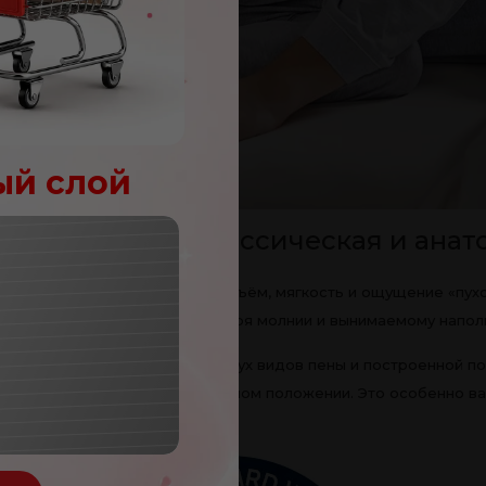
ый слой
ны комфорта: классическая и ана
яю!
ellsleep, которые создают объём, мягкость и ощущение «пухо
овать высоту подушки благодаря молнии и вынимаемому напол
100
леев
taspring®, выполненной из двух видов пены и построенной по 
OC
ивать позвоночник в правильном положении. Это особенно важн