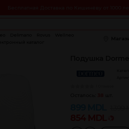
Бесплатная Доставка по Кишинёву от 1000 ле
eo
Delimano
Rovus
Wellneo
Магаз
ектронный каталог
Подушка Dormeo
Катег
Артик
1 Отзывов
Осталось:
38
шт.
899
MDL
1.399
854
MDL