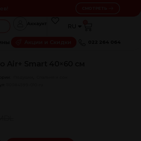
ев!
СМОТРЕТЬ
0
Аккаунт
RU
RO
ины
Акции и Скидки
022 264 064
 Air+ Smart 40×60 см
ории:
Подушки
,
Спальня и сон
ул:
110084599-010-ru
MDL