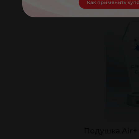
Как применить куп
Подушка Air+