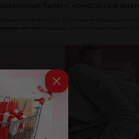
 идеальный баланс комфорта и ан
 глубокий и комфортный сон. Это уникальная подушка формата
подушка Air+ Smart
подходит для любой позы во время сна. Т