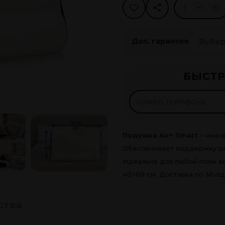
Доп. гарантия
Рассро
БЫСТР
225
леев
Оформи
Подушка Air+ Smart
– иннов
Обеспечивает поддержку шеи
Идеальна для любой позы во
40×60 см. Доставка по Молд
ства