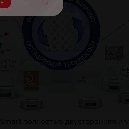
он
 Smart полностью двусторонняя и 