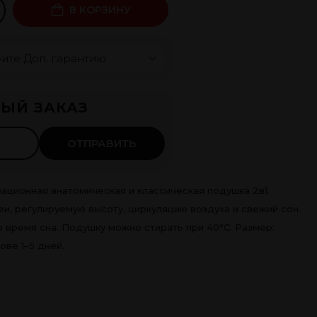
В КОРЗИНУ
чка 0%
ЫЙ ЗАКАЗ
 ×
4
мес.
ть
ОТПРАВИТЬ
ационная анатомическая и классическая подушка 2в1.
, регулируемую высоту, циркуляцию воздуха и свежий сон.
 время сна. Подушку можно стирать при 40°C. Размер:
ове 1–5 дней.