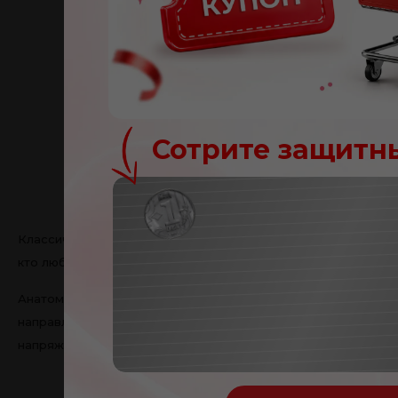
Сотрите защитн
Две сторо
Поздравл
Классическая сторона подушки наполнена микроволокнами W
кто любит более мягкую поддержку и возможность регулир
Вы получили купон на
Анатомическая сторона оснащена инновационной трубкой Oc
NOR
Ваш купон:
направленную поддержку шеи, головы и плеч, помогая удерж
напряжение в области шеи.