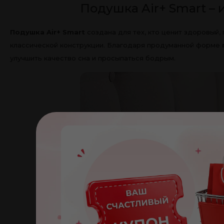
Подушка Air+ Smart –
Подушка Air+ Smart
создана для тех, кто ценит здоровый,
классической конструкции. Благодаря продуманной форме
улучшить качество сна и просыпаться бодрым.