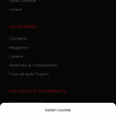
Extra Garanție
Livrare
INTREBARI?
Contacte
Magazine
Cariere
Asistență la cumpărături
Cum să aplic Cupon
MAI MULTE INFORMATII
Despre companie
Setări cookie
Noutăți