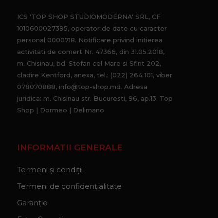
ICS 'TOP SHOP STUDIOMODERNA' SRL, CF
1010600027395, operator de date cu caracter
personal 0000718. Notificare privind initierea
activitati de comert Nr. 47366, din 31.05.2018,
m. Chisinau, bd. Stefan cel Mare si Sfint 202,
cladire Kentford, anexa, tel.: (022) 264 101, viber
078070888, info@top-shop.md. Adresa
juridica: m. Chisinau str. Bucuresti, 96, ap.13. Top
Shop | Dormeo | Delimano
INFORMATII GENERALE
Termeni și condiții
Termeni de confidențialitate
Garanție