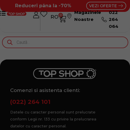
Reduceri pâna la -70%
VEZI OFERTE
Magazinele
022
0
RO
RU
Noastre
264
064
Comenzi si asistenta clienti:
(022) 264 101
Datele cu caracter personal sunt prelucrate
conform Legii nr. 133 cu privire la prelucrarea
datelor cu caracter personal.