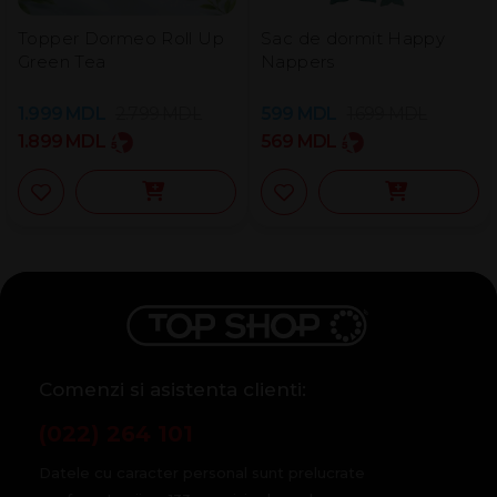
Topper Dormeo Roll Up
Sac de dormit Happy
Green Tea
Nappers
1.999
MDL
2.799
MDL
599
MDL
1.699
MDL
1.899
MDL
569
MDL
Comenzi si asistenta clienti:
(022) 264 101
Datele cu caracter personal sunt prelucrate