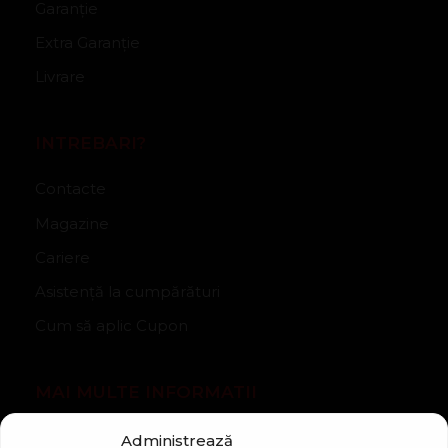
Garanție
Extra Garanție
Livrare
INTREBARI?
Contacte
Magazine
Cariere
Asistență la cumpărături
Cum să aplic Cupon
MAI MULTE INFORMATII
Despre companie
Administrează