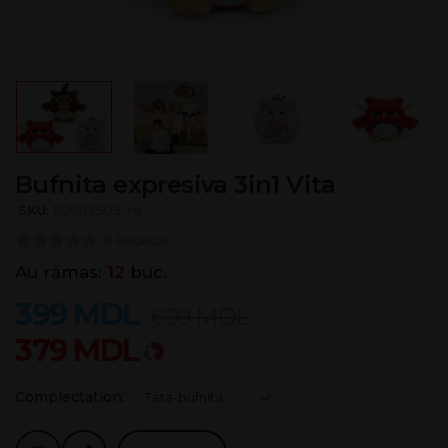
Bufnita expresiva 3in1 Vita
SKU:
110083509-ro
0 Recenzii
Au rămas:
12
buc.
399
MDL
699
MDL
379
MDL
Complectation: