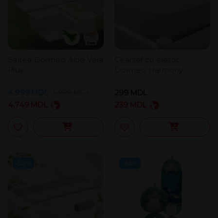
Saltea Dormeo Aloe Vera
Cearsaf cu elastic
Plus
Dormeo Harmony
4.999
MDL
5.999
MDL
299
MDL
4.749
MDL
239
MDL
-52%
-65%