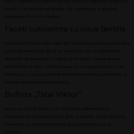
sunt o legatura excelenta pentru a intra in legatura cu parintii,
bunicii si alti membri ai familiei. De asemenea, o alegere
excelenta pentru un cadou.
Faceti cunostinta cu noua familie
Familia este locul unde copiii fac cunostinta pentru prima oara
cu lumea exterioara dar si cu sine insasi. Aici ei dobandesc
abilitatile de baza pentru viata, se dezvolta, invata despre
sentimente si valori. Familia joaca un rol important sau chiar
de baza in ceea ce priveste dezvoltarea unei personalitati si
crearea unei societati puternice.
Bufnita „Tatal Viktor”
Buna, sunt tatal Viktor! Sunt o bufnita indrazneata si
curajoasa, simbolizand munca grea si daruire. Super puterea
mea este ca sunt intotdeauna gata sa sfatuiesc si sa
protejez.