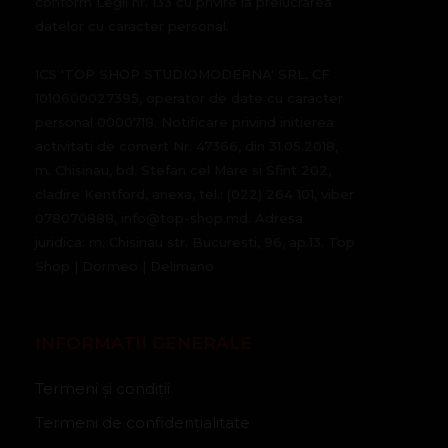
conform Legii nr. 133 cu privire la prelucrarea
datelor cu caracter personal.
ICS 'TOP SHOP STUDIOMODERNA' SRL, CF
1010600027395, operator de date cu caracter
personal 0000718. Notificare privind initierea
activitati de comert Nr. 47366, din 31.05.2018,
m. Chisinau, bd. Stefan cel Mare si Sfint 202,
cladire Kentford, anexa, tel.: (022) 264 101, viber
078070888, info@top-shop.md. Adresa
juridica: m. Chisinau str. Bucuresti, 96, ap.13. Top
Shop | Dormeo | Delimano
INFORMATII GENERALE
Termeni și condiții
Termeni de confidențialitate