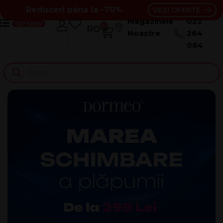
Reduceri pâna la -70%
VEZI OFERTE
Magazinele
022
0
RO
RU
Noastre
264
064