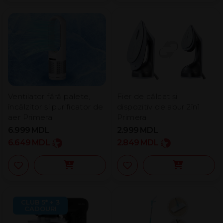
Ventilator fără palete,
Fier de călcat și
încălzitor și purificator de
dispozitiv de abur 2în1
aer Primera
Primera
6.999
MDL
2.999
MDL
6.649
MDL
2.849
MDL
CLUB 5* + 3
CADOURI