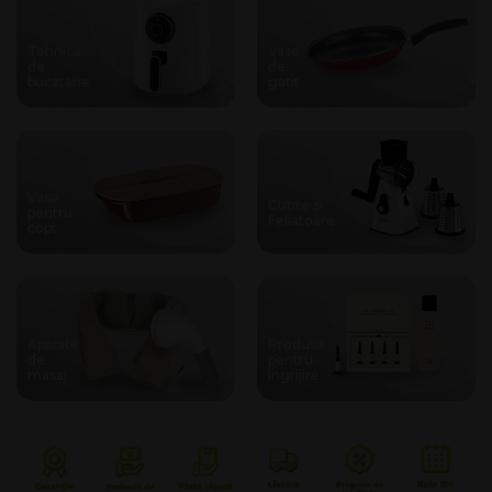
Tehnica
Vase
de
de
bucatarie
gatit
Vase
Cutite si
pentru
Feliatoare
copt
Aparate
Produse
de
pentru
masaj
îngrijire