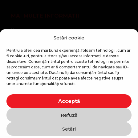
MAI MULTE INFORMATII
Despre companie
Setări cookie
Noutăți
Regulament Campanie „100 zile pana la vis”
Pentru a oferi cea mai bună experiență, folosim tehnologii, cum ar
fi cookie-uri, pentru a stoca și/sau accesa informațiile despre
dispozitive. Consimțământul pentru aceste tehnologii ne permite
să procesăm date, cum ar fi comportamentul de navigare sau ID-
uri unice pe acest site. Dacă nu îți dai consimțământul sau îți
retragi consimțământul dat poate avea afecte negative asupra
unor anumite funcționalități și funcții.
Copyright © 2026 Top Shop
Acceptă
Toate drepturile sunt rezervate.
Refuză
Folosim plată sigură
Setări
Contactează-ne