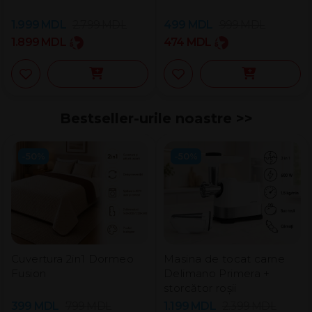
1.999
MDL
2.799
MDL
499
MDL
999
MDL
1.899
MDL
474
MDL
Bestseller-urile noastre >>
-50%
-50%
Cuvertura 2in1 Dormeo
Masina de tocat carne
Fusion
Delimano Primera +
storcător roșii
399
MDL
799
MDL
1.199
MDL
2.399
MDL