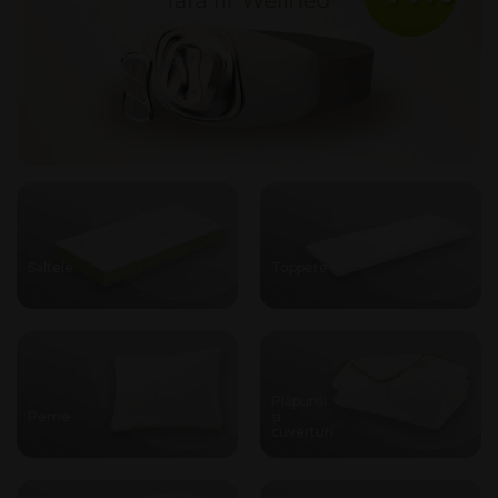
Saltele
Toppere
Plăpumi
Perne
și
cuverturi