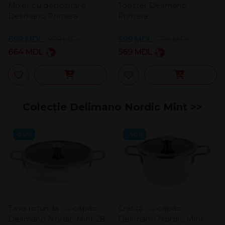
Mixer cu depozitare
Toaster Delimano
Delimano Primera
Primera
699
MDL
999
MDL
599
MDL
799
MDL
664
MDL
569
MDL
Colecție Delimano Nordic Mint​ >>
-50%
-40%
Tava rotunda cu capac
Cratiță cu capac
Delimano Nordic Mint 28
Delimano Nordic Mint