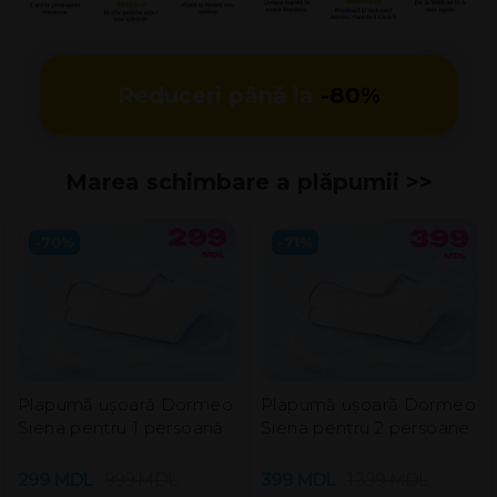
Reduceri până la
-80%
Marea schimbare a plăpumii >>
-70%
-71%
Plapumă ușoară Dormeo
Plapumă ușoară Dormeo
Siena pentru 1 persoană
Siena pentru 2 persoanе
299
MDL
999
MDL
399
MDL
1.399
MDL