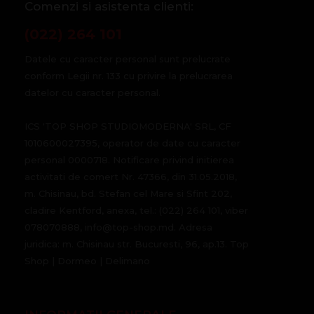
Comenzi si asistenta clienti:
(022) 264 101
Datele cu caracter personal sunt prelucrate
conform Legii nr. 133 cu privire la prelucrarea
datelor cu caracter personal.
ICS 'TOP SHOP STUDIOMODERNA' SRL, CF
1010600027395, operator de date cu caracter
personal 0000718. Notificare privind initierea
activitati de comert Nr. 47366, din 31.05.2018,
m. Chisinau, bd. Stefan cel Mare si Sfint 202,
cladire Kentford, anexa, tel.: (022) 264 101, viber
078070888, info@top-shop.md. Adresa
juridica: m. Chisinau str. Bucuresti, 96, ap.13. Top
Shop | Dormeo | Delimano