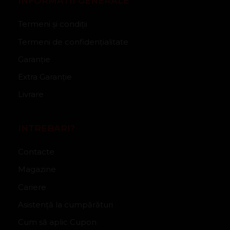
INFORMATII GENERALE
Termeni și condiții
Termeni de confidențialitate
Garanție
Extra Garanție
Livrare
INTREBARI?
Contacte
Magazine
Cariere
Asistență la cumpărături
Cum să aplic Cupon