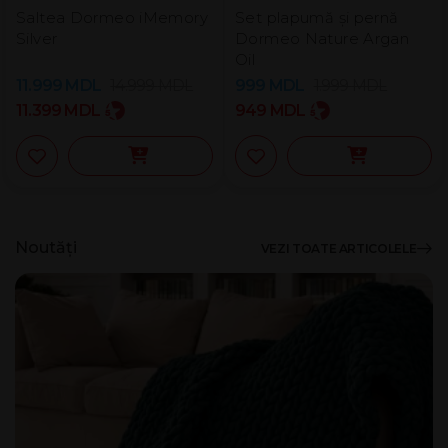
Saltea Dormeo iMemory
Set plapumă și pernă
Silver
Dormeo Nature Argan
Oil
11.999
MDL
14.999
MDL
999
MDL
1.999
MDL
11.399
MDL
949
MDL
Noutăți
VEZI TOATE ARTICOLELE