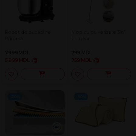
Robot de bucătărie
Mop cu pulverizare 3în1
Primera
Primera
7.999
MDL
799
MDL
5.999
MDL
759
MDL
-20%
-50%