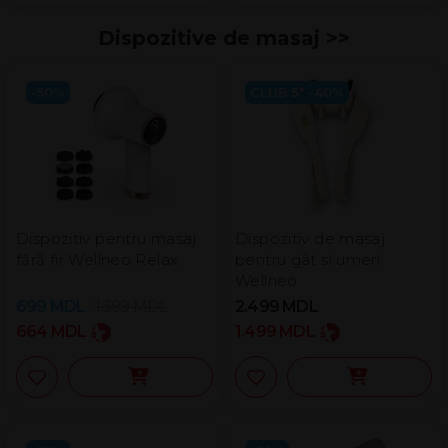
Dispozitive de masaj >>
-50%
CLUB 5* -40%
Dispozitiv pentru masaj
Dispozitiv de masaj
fără fir Wellneo Relax
pentru gât și umeri
Wellneo
699
MDL
1.399
MDL
2.499
MDL
664
MDL
1.499
MDL