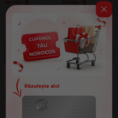
284
MDL
379
MDL
-50%
-50%
Plapumă ușoară Dormeo
Plapumă Dormeo Aloe
Aloe Vera
Vera
Răzuiește aici
599
MDL
1.199
MDL
799
MDL
1.599
MDL
569
MDL
759
MDL
Felicitări!
Ai câștigat un cupon de