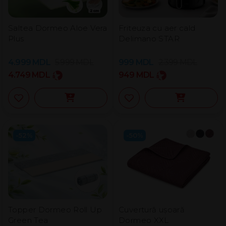
Saltea Dormeo Aloe Vera
Friteuza cu aer cald
Plus
Delimano STAR
4.999
MDL
5.999
MDL
999
MDL
2.399
MDL
4.749
MDL
949
MDL
-52%
-50%
Topper Dormeo Roll Up
Cuvertură ușoară
Green Tea
Dormeo XXL