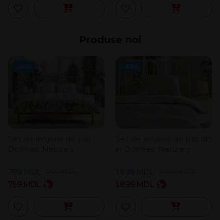
Produse noi
-20%
-33%
Set de lenjerie de pat
Set de lenjerie de pat din
Dormeo Nature’s
in Dormeo Nature’s
799
MDL
999
MDL
1.999
MDL
2.999
MDL
759
MDL
1.899
MDL