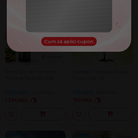
100
lei
Produse văzute la TV >>
Cuponul tău:
NOROC
-48%
-60%
Cum să aplici cupon
Extractor de nutrienți
Aspirator vertical Rovus
Primera Nutrilife (Gri)
Storm Vac V3
1.299
MDL
2.499
MDL
799
MDL
1.999
MDL
1.234
MDL
759
MDL
-20%
-44%