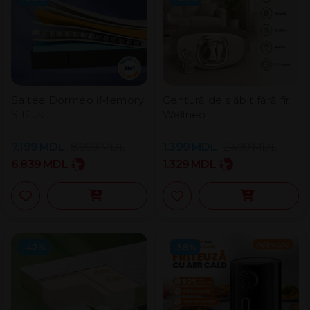
Saltea Dormeo iMemory
Centură de slăbit fără fir
S Plus
Wellneo
7.199
MDL
8.999
MDL
1.399
MDL
2.499
MDL
6.839
MDL
1.329
MDL
-42%
-58%