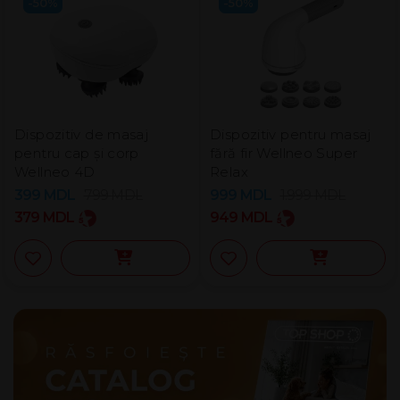
-50%
-50%
Dispozitiv de masaj
Dispozitiv pentru masaj
pentru cap și corp
fără fir Wellneo Super
Wellneo 4D
Relax
399
MDL
799
MDL
999
MDL
1.999
MDL
379
MDL
949
MDL